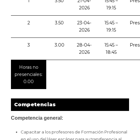
1
3.50
21-04-
15:45 –
Pres
2026
19:15
2
3.50
23-04-
15:45 –
Pres
2026
19:15
3
3.00
28-04-
15:45 –
Pres
2026
18:45
Horas no
presenciales:
0.00
Competencias
Competencia general:
Capacitar a los profesores de Formación Profesional
en el uso del láser escáner para su transferencia al