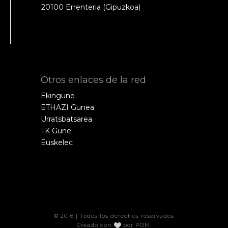
20100 Errenteria (Gipuzkoa)
Otros enlaces de la red
Ekingune
ETHAZI Gunea
Urratsbatsarea
TK Gune
Euskelec
© 2016 | Todos los derechos reservados
Creado con
por
POM
.