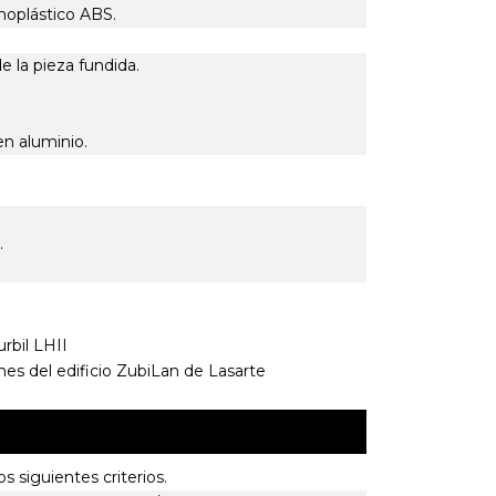
moplástico ABS.
e la pieza fundida.
a en aluminio.
.
urbil LHII
iones del edificio ZubiLan de Lasarte
s siguientes criterios.