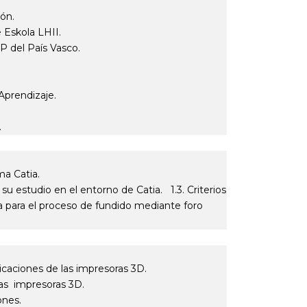
ón.
e Eskola LHII.
la FP del País Vasco.
 FP.
de Aprendizaje.
o.
.
orma Catia.
su estudio en el entorno de Catia. 1.3. Criterios
za para el proceso de fundido mediante foro
plicaciones de las impresoras 3D.
 las impresoras 3D.
ciones.