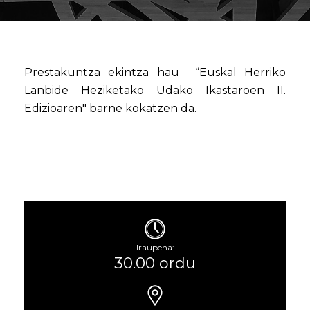
Prestakuntza ekintza hau “Euskal Herriko
Lanbide Heziketako Udako Ikastaroen II.
Edizioaren" barne kokatzen da.
Iraupena:
30.00 ordu