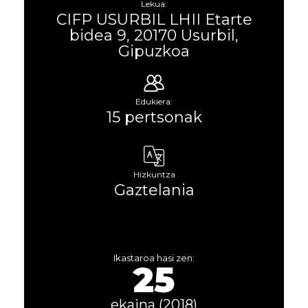
Lekua:
CIFP USURBIL LHII Etarte
bidea 9, 20170 Usurbil,
Gipuzkoa
Edukiera:
15 pertsonak
Hizkuntza
Gaztelania
Ikastaroa hasi zen:
25
ekaina (2018)