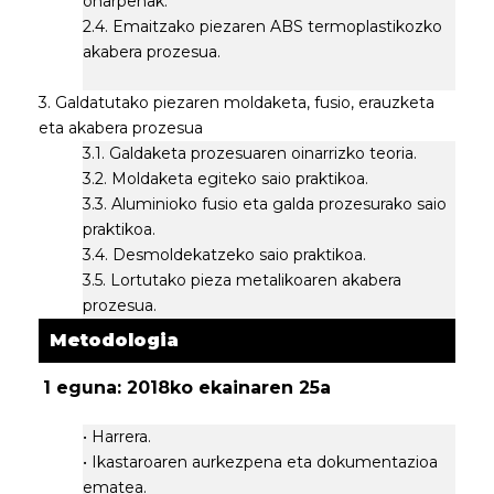
oharpenak.
2.4. Emaitzako piezaren ABS termoplastikozko
akabera prozesua.
3. Galdatutako piezaren moldaketa, fusio, erauzketa
eta akabera prozesua
3.1. Galdaketa prozesuaren oinarrizko teoria.
3.2. Moldaketa egiteko saio praktikoa.
3.3. Aluminioko fusio eta galda prozesurako saio
praktikoa.
3.4. Desmoldekatzeko saio praktikoa.
3.5. Lortutako pieza metalikoaren akabera
prozesua.
Metodologia
1 eguna: 2018ko ekainaren 25a
• Harrera.
• Ikastaroaren aurkezpena eta dokumentazioa
ematea.