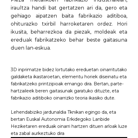
iraultza handi bat gertatzen ari da, gero eta
gehiago aipatzen baita fabrikazio aditiboa,
ohiturazko txirbil harroketaren ordez. Hori
ikusita, beharrezkoa da piezak, moldeak eta
ereduak fabrikatzeko behar beste gaitasuna
duen lan-eskua.
3D inprimatze bidez lortutako ereduetan oinarritutako
galdaketa ikastaroetan, elementu horiek diseinatu eta
fabrikatzeko printzipioak emango dira. Bertan, parte-
hartzaileek beren gaitasunak garatuko dituzte, eta
fabrikazio aditiboko oinarrizko teoria ikasiko dute.
Lehendabiziko jardunaldia Tknikan egingo da, eta
bertan Euskal Autonomia Erkidegoko Lanbide
Heziketaren ereduak oinarri hartzen dituen arloak luze
eta zabal aurkeztuko dira