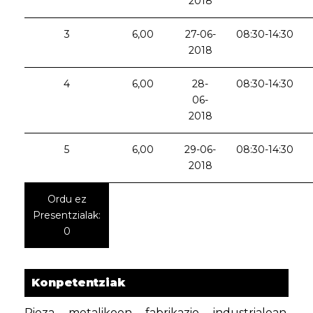
2018
3
6,00
27-06-
08:30-14:30
2018
4
6,00
28-
08:30-14:30
06-
2018
5
6,00
29-06-
08:30-14:30
2018
Ordu ez
Presentzialak:
0
Konpetentziak
Pieza metalikoen fabrikazio industrialean,