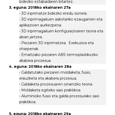
bidezko eztabaidaren bitartez.
3. eguna: 2018ko ekainaren 27a
• 3D inprimatze bidezko eredu sorrera.
• 3D inprimagailuen askotariko ezaugarrien eta
aplikazioen aurkezpena.
• 3D inprimagailuen konfigurazioaren teoria eta
abian jartzea.
• Piezaren 3D inprimatzea. Exekuzioa eta
oharpenak.
• Emaitzako piezaren ABS termoplastikozko
akabera prozesua.
4. eguna: 2018ko ekainaren 28a
• Galdatutako piezaren moldaketa, fusio,
erauzketa eta akabera prozesua.
• Galdaketa prozesuaren oinarrizko teoria.
• Moldaketa egiteko saio praktikoa.
• Aluminioko fusio eta galda prozesurako saio
praktikoa.
5. eguna: 2018ko ekainaren 29a