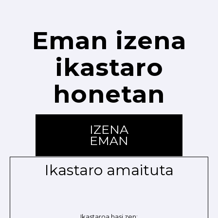
Eman izena
ikastaro
honetan
IZENA
EMAN
Ikastaro amaituta
Ikastaroa hasi zen: