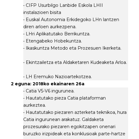
• CIFP Usurbilgo Lanbide Eskola LHII
instalazioen bisita
• Euskal Autonomia Erkidegoko LHn lantzen
diren arloen aurkezpena.
• LHri Aplikatutako Berrikuntza.
• Etengabeko Hobekuntza.
• Ikaskuntza Metodo eta Prozesuen Ikerketa.
• Ekintzailetza eta Aldaketaren Kudeaketa Arloa.
• LH Eremuko Nazioartekotzea.
2 eguna: 2018ko ekainaren 26a
• Catia V5-V6 ingurunea.
• Hautatutako pieza Catia plataforman
aurkeztea.
• Hautatutako piezaren azterketa teknikoa, hura
Catia ingurunean arakatuz. Galdaketa
prozesurako piezaren egokitzapen onenari
buruzko irizpideak eta konklusioak parte-hartze