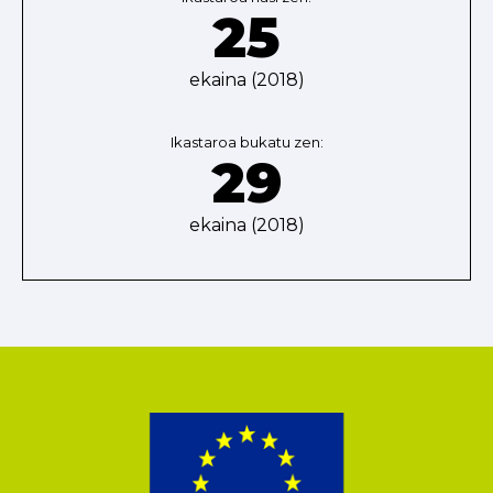
25
ekaina (2018)
Ikastaroa bukatu zen:
29
ekaina (2018)