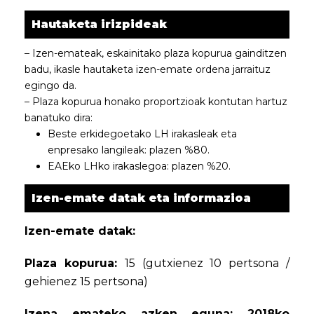
Hautaketa irizpideak
– Izen-emateak, eskainitako plaza kopurua gainditzen
badu, ikasle hautaketa izen-emate ordena jarraituz
egingo da.
– Plaza kopurua honako proportzioak kontutan hartuz
banatuko dira:
Beste erkidegoetako LH irakasleak eta
enpresako langileak: plazen %80.
EAEko LHko irakaslegoa: plazen %20.
Izen-emate datak eta informazioa
Izen-emate datak:
Plaza kopurua:
15 (gutxienez 10 pertsona /
gehienez 15 pertsona)
Izena emateko azken eguna: 2018ko