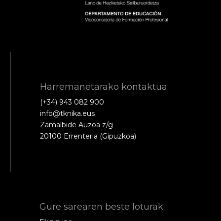
Harremanetarako kontaktua
(+34) 943 082 900
info@tknika.eus
Zamalbide Auzoa z/g
20100 Errenteria (Gipuzkoa)
Gure sarearen beste loturak