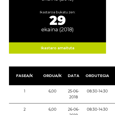
Ikastaroa bukatu zen:
29
ekaina (2018)
Ikastaro amaituta
FASEA/K
ORDUA/K
DATA
ORDUTEGIA
1
6,00
25-06-
08:30-14:30
2018
2
6,00
26-06-
08:30-14:30