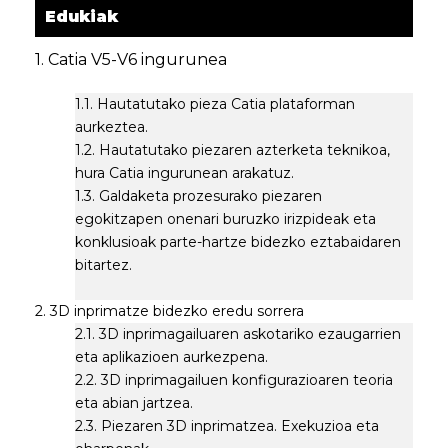
Edukiak
1. Catia V5-V6 ingurunea
1.1. Hautatutako pieza Catia plataforman
aurkeztea.
1.2. Hautatutako piezaren azterketa teknikoa,
hura Catia ingurunean arakatuz.
1.3. Galdaketa prozesurako piezaren
egokitzapen onenari buruzko irizpideak eta
konklusioak parte-hartze bidezko eztabaidaren
bitartez.
2. 3D inprimatze bidezko eredu sorrera
2.1. 3D inprimagailuaren askotariko ezaugarrien
eta aplikazioen aurkezpena.
2.2. 3D inprimagailuen konfigurazioaren teoria
eta abian jartzea.
2.3. Piezaren 3D inprimatzea. Exekuzioa eta