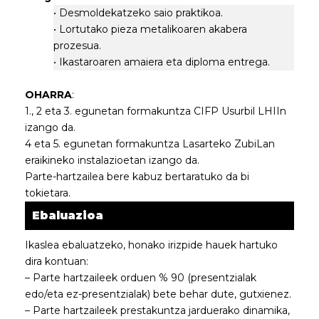
• Desmoldekatzeko saio praktikoa.
• Lortutako pieza metalikoaren akabera
prozesua.
• Ikastaroaren amaiera eta diploma entrega.
OHARRA
:
1., 2 eta 3. egunetan formakuntza CIFP Usurbil LHIIn
izango da.
4 eta 5. egunetan formakuntza Lasarteko ZubiLan
eraikineko instalazioetan izango da.
Parte-hartzailea bere kabuz bertaratuko da bi
tokietara.
Ebaluazioa
Ikaslea ebaluatzeko, honako irizpide hauek hartuko
dira kontuan:
– Parte hartzaileek orduen % 90 (presentzialak
edo/eta ez-presentzialak) bete behar dute, gutxienez.
– Parte hartzaileek prestakuntza jarduerako dinamika,