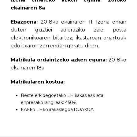
ekainaren 8a
Ebazpena:
2018ko ekainaren 11. Izena eman
duten guztiei adieraziko zaie, posta
elektronikoaren bitartez, ikastaroan onartuak
edo itxaron zerrendan geratu diren.
Matrikula ordaintzeko azken eguna:
2018ko
ekainaren 18a
Matrikularen kostua:
Beste erkidegoetako LH irakasleak eta
enpresako langileak: 450€
EAEko LHko irakaslegoa:DOAKOA