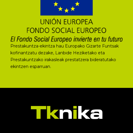
Prestakuntza-ekintza hau Europako Gizarte Funtsak
kofinantzatu dezake, Lanbide Heziketako eta
Prestakuntzako irakasleak prestatzera bideratutako
ekintzen esparruan.