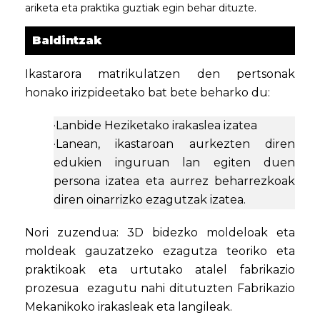
ariketa eta praktika guztiak egin behar dituzte.
Baldintzak
Ikastarora matrikulatzen den pertsonak
honako irizpideetako bat bete beharko du:
·Lanbide Heziketako irakaslea izatea
·Lanean, ikastaroan aurkezten diren
edukien inguruan lan egiten duen
persona izatea eta aurrez beharrezkoak
diren oinarrizko ezagutzak izatea.
Nori zuzendua: 3D bidezko moldeloak eta
moldeak gauzatzeko ezagutza teoriko eta
praktikoak eta urtutako atalel fabrikazio
prozesua ezagutu nahi ditutuzten Fabrikazio
Mekanikoko irakasleak eta langileak.