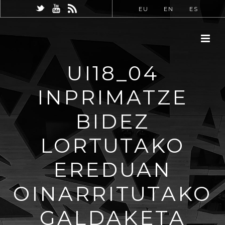
EU
EN
ES
UI18_04
INPRIMATZE
BIDEZ
LORTUTAKO
EREDUAN
OINARRITUTAKO
GALDAKETA