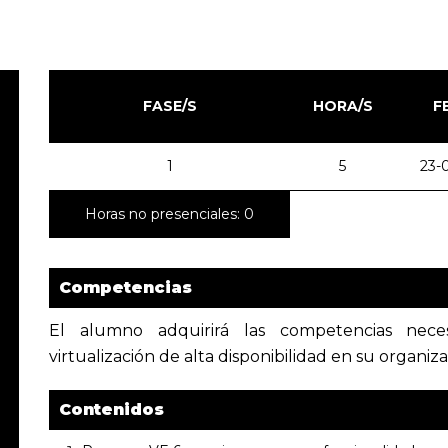
FASE/S
HORA/S
F
1
5
23-
Horas no presenciales: 0
Competencias
El alumno adquirirá las competencias nece
virtualización de alta disponibilidad en su organiza
Contenidos