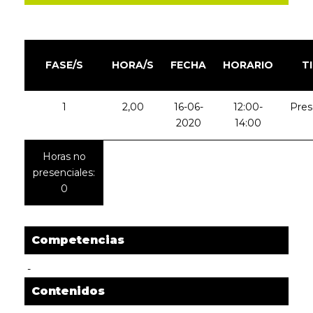
FASE/S
HORA/S
FECHA
HORARIO
T
1
2,00
16-06-
12:00-
Pres
2020
14:00
Horas no
presenciales:
0
Competencias
-
Contenidos