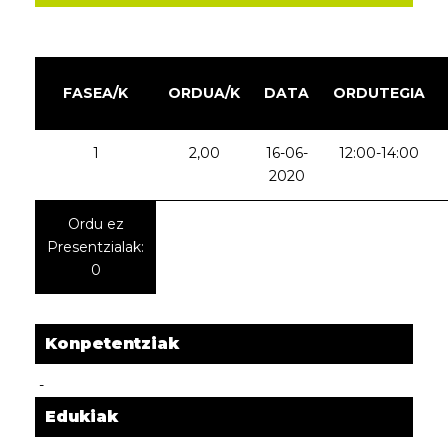
FASEA/K
ORDUA/K
DATA
ORDUTEGIA
1
2,00
16-06-
12:00-14:00
2020
Ordu ez
Presentzialak:
0
Konpetentziak
-
Edukiak