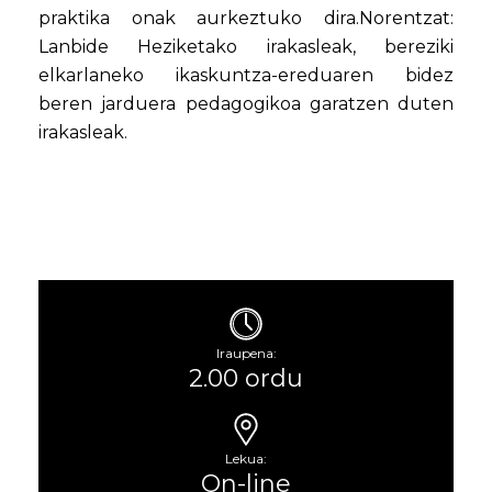
praktika onak aurkeztuko dira.Norentzat:
Lanbide Heziketako irakasleak, bereziki
elkarlaneko ikaskuntza-ereduaren bidez
beren jarduera pedagogikoa garatzen duten
irakasleak.
Iraupena:
2.00 ordu
Lekua:
On-line