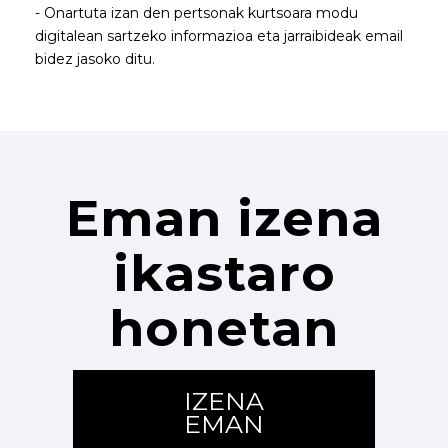
- Onartuta izan den pertsonak kurtsoara modu
digitalean sartzeko informazioa eta jarraibideak email
bidez jasoko ditu.
Eman izena
ikastaro
honetan
IZENA
EMAN