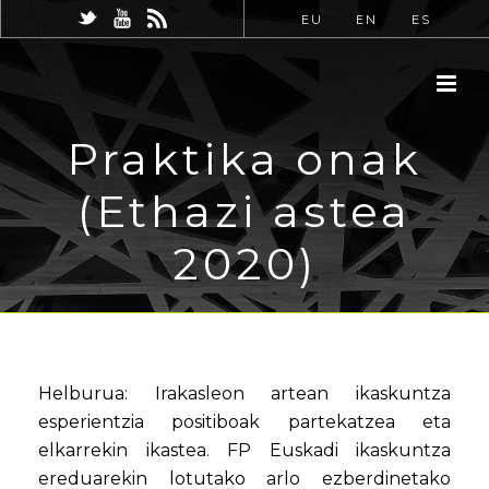
EU
EN
ES
Praktika onak
(Ethazi astea
2020)
Helburua: Irakasleon artean ikaskuntza
esperientzia positiboak partekatzea eta
elkarrekin ikastea. FP Euskadi ikaskuntza
ereduarekin lotutako arlo ezberdinetako