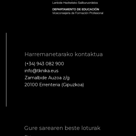
Harremanetarako kontaktua
(+34) 943 082 900
info@tknika.eus
Zamalbide Auzoa z/g
20100 Errenteria (Gipuzkoa)
Gure sarearen beste loturak