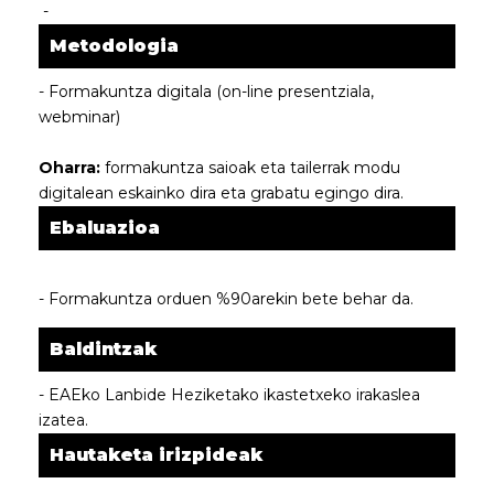
-
Metodologia
- Formakuntza digitala (on-line presentziala,
webminar)
Oharra:
formakuntza saioak eta tailerrak modu
digitalean eskainko dira eta grabatu egingo dira.
Ebaluazioa
- Formakuntza orduen %90arekin bete behar da.
Baldintzak
- EAEko Lanbide Heziketako ikastetxeko irakaslea
izatea.
Hautaketa irizpideak