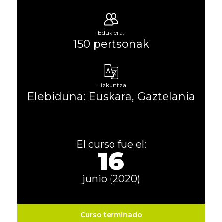
Edukiera:
150 pertsonak
Hizkuntza
Elebiduna: Euskara, Gaztelania
El curso fue el:
16
junio (2020)
Curso terminado