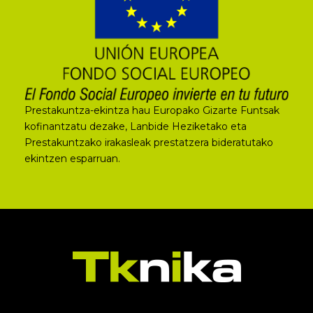
Prestakuntza-ekintza hau Europako Gizarte Funtsak
kofinantzatu dezake, Lanbide Heziketako eta
Prestakuntzako irakasleak prestatzera bideratutako
ekintzen esparruan.