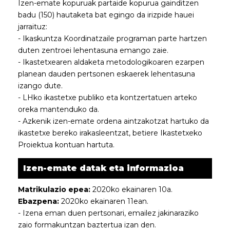
Izen-emate kopuruak partaide kopurua gainditzen
badu (150) hautaketa bat egingo da irizpide hauei
jarraituz:
- Ikaskuntza Koordinatzaile programan parte hartzen
duten zentroei lehentasuna emango zaie.
- Ikastetxearen aldaketa metodologikoaren ezarpen
planean dauden pertsonen eskaerek lehentasuna
izango dute.
- LHko ikastetxe publiko eta kontzertatuen arteko
oreka mantenduko da.
- Azkenik izen-emate ordena aintzakotzat hartuko da
ikastetxe bereko irakasleentzat, betiere Ikastetxeko
Proiektua kontuan hartuta.
Izen-emate datak eta informazioa
Matrikulazio epea:
2020ko ekainaren 10a.
Ebazpena:
2020ko ekainaren 11ean.
- Izena eman duen pertsonari, emailez jakinaraziko
zaio formakuntzan baztertua izan den.