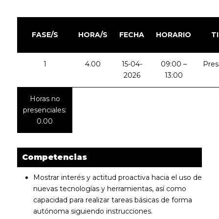
FASE/S
HORA/S
FECHA
HORARIO
T
1
4.00
15-04-
09:00 –
Pres
2026
13:00
Horas no
presenciales:
0.00
Competencias
Mostrar interés y actitud proactiva hacia el uso de
nuevas tecnologías y herramientas, así como
capacidad para realizar tareas básicas de forma
autónoma siguiendo instrucciones.