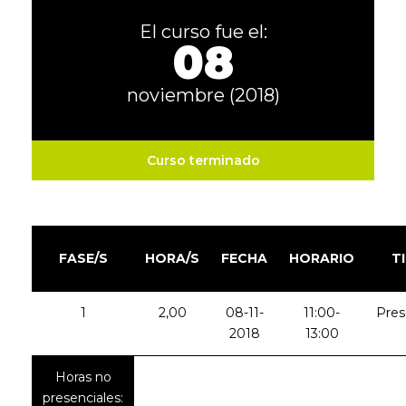
El curso fue el:
08
noviembre (2018)
Curso terminado
FASE/S
HORA/S
FECHA
HORARIO
T
1
2,00
08-11-
11:00-
Pres
2018
13:00
Horas no
presenciales: