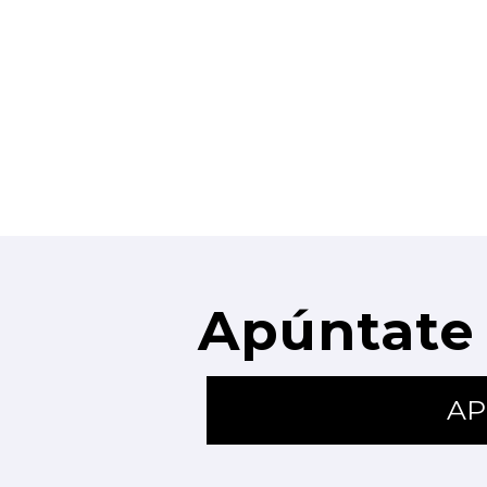
Apúntate 
AP