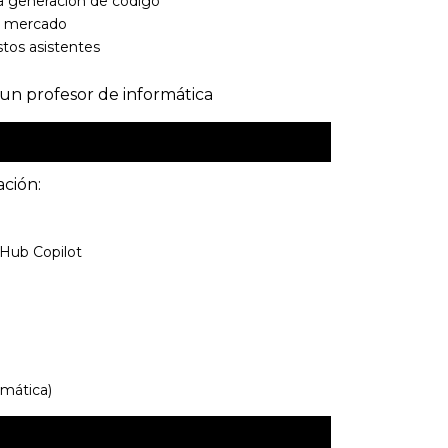
a generación de código
el mercado
tos asistentes
 un profesor de informática
ación:
tHub Copilot
rmática)