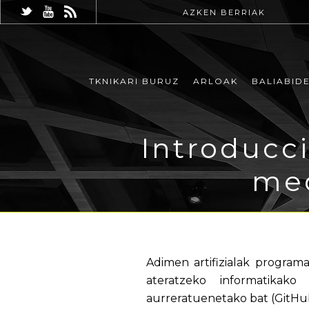
AZKEN BERRIAK
TKNIKARI BURUZ
ARLOAK
BALIABID
Introducc
med
Adimen artifizialak progra
ateratzeko informatikako 
aurreratuenetako bat (GitHub