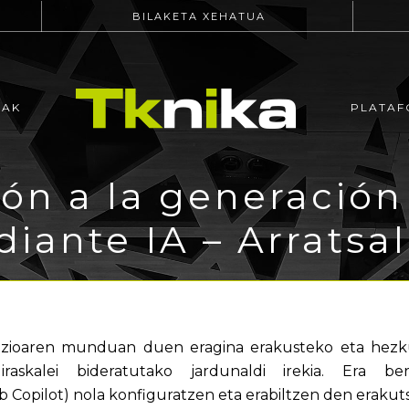
BILAKETA XEHATUA
EAK
PLATAF
ión a la generación
iante IA – Arratsa
mazioaren munduan duen eragina erakusteko eta hezku
iraskalei bideratutako jardunaldi irekia. Era b
 Copilot) nola konfiguratzen eta erabiltzen den erakutsi