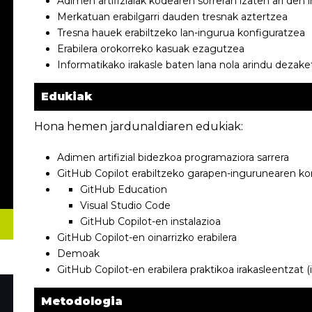
Adimen artifizialak kodearen sorreran izaten ari den 
Merkatuan erabilgarri dauden tresnak aztertzea
Tresna hauek erabiltzeko lan-ingurua konfiguratzea
Erabilera orokorreko kasuak ezagutzea
Informatikako irakasle baten lana nola arindu dezake
Edukiak
Hona hemen jardunaldiaren edukiak:
Adimen artifizial bidezkoa programaziora sarrera
GitHub Copilot erabiltzeko garapen-ingurunearen ko
GitHub Education
Visual Studio Code
GitHub Copilot-en instalazioa
GitHub Copilot-en oinarrizko erabilera
Demoak
GitHub Copilot-en erabilera praktikoa irakasleentzat (
Metodologia