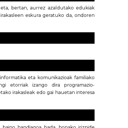
 eta, bertan, aurrez azaldutako edukiak
a irakasleen eskura geratuko da, ondoren
informatika eta komunikazioak familiako
ngi etorriak izango dira programazio-
tako irakasleak edo gai hauetan interesa
 baino handiagoa bada, honako irizpide