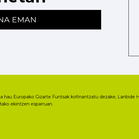
ENA EMAN
a hau Europako Gizarte Funtsak kofinantzatu dezake, Lanbide H
utako ekintzen esparruan.