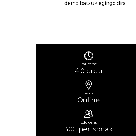
demo batzuk egingo dira.
Iraupena:
4.0 ordu
Lekua:
Online
Edukiera:
300 pertsonak