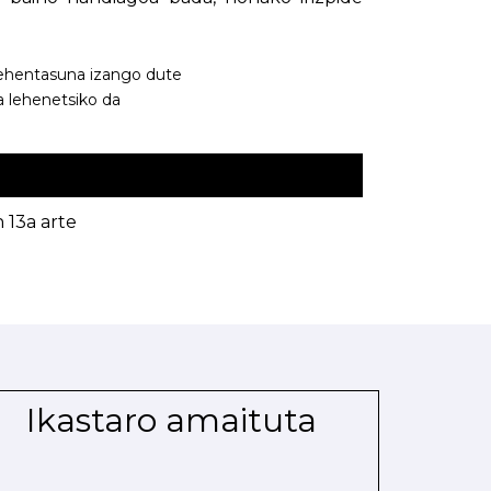
 lehentasuna izango dute
a lehenetsiko da
13a arte
Ikastaro amaituta