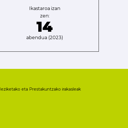
Ikastaroa izan
zen:
14
abendua (2023)
eziketako eta Prestakuntzako irakasleak