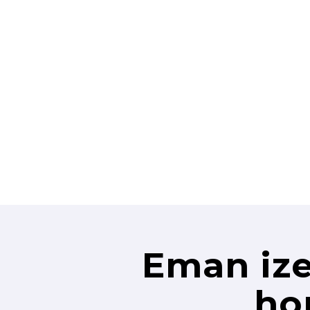
Eman ize
ho