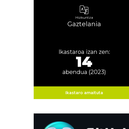
Hizkuntza
Gaztelania
Ikastaroa izan zen:
14
abendua (2023)
Ikastaro amaituta