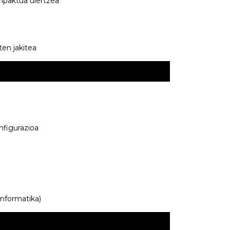
inpaktua ulertzea
ten jakitea
nfigurazioa
informatika)