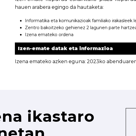
hauen arabera egingo da hautaketa:
Informatika eta komunikazioak familiako irakasleek
Zentro bakoitzeko gehienez 2 lagunen parte hartze
Izena emateko ordena
Izen-emate datak eta informazioa
Izena emateko azken eguna: 2023ko abenduaren 
na ikastaro
netan