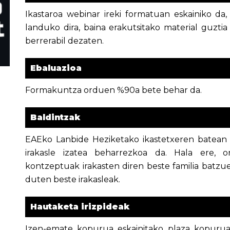
Ikastaroa webinar ireki formatuan eskainiko da,
landuko dira, baina erakutsitako material guzti
berrerabil dezaten.
Ebaluazioa
Formakuntza orduen %90a bete behar da.
Baldintzak
EAEko Lanbide Heziketako ikastetxeren batean 
irakasle izatea beharrezkoa da. Hala ere, o
kontzeptuak irakasten diren beste familia batzue
duten beste irakasleak.
Hautaketa irizpideak
Izen-emate kopurua eskainitako plaza kopurua