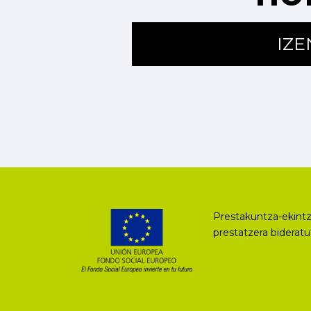
IZ
Prestakuntza-ekintz
prestatzera biderat