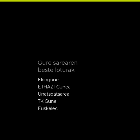
Gure sarearen
beste loturak
Ekingune
ETHAZI Gunea
Urratsbatsarea
TK Gune
Euskelec