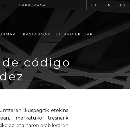
HARREMANA
EU
EN
ES
ORMAK
IKASTAROAK
LH PROIEKTUAK
 de código
ldez
ntzaren ikuspegitik etekina
erean, merkatuko tresnarik
ko da, eta haren erabileraren