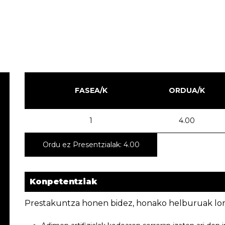
FASEA/K
ORDUA/K
1
4.00
Ordu ez Presentzialak: 4.00
Konpetentziak
Prestakuntza honen bidez, honako helburuak lort