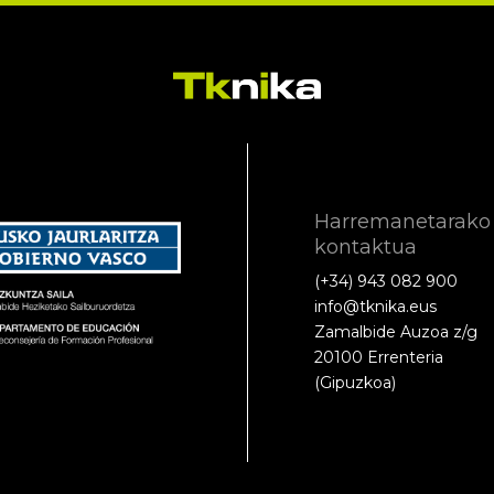
Harremanetarako
kontaktua
(+34) 943 082 900
info@tknika.eus
Zamalbide Auzoa z/g
20100 Errenteria
(Gipuzkoa)