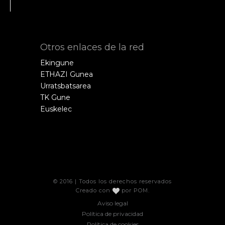
Otros enlaces de la red
Ekingune
ETHAZI Gunea
Urratsbatsarea
TK Gune
Euskelec
© 2016 | Todos los derechos reservados
Creado con
por
POM
.
Aviso legal
Política de privacidad
Política de cookies