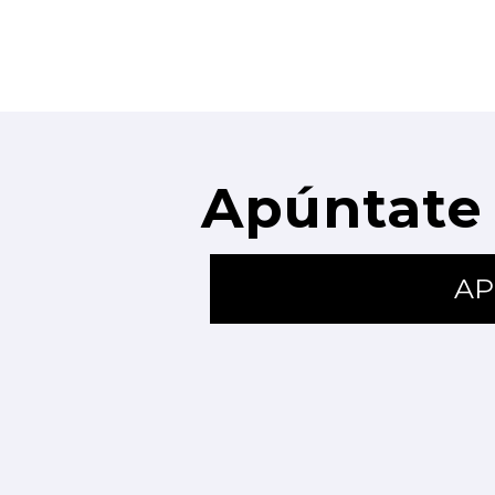
Apúntate 
AP