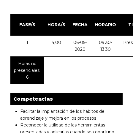
FASE/S
HORA/S
FECHA
HORARIO
T
1
4,00
06-05-
09:30-
Pres
2020
13:30
Horas no
presenciales:
6
Competencias
Facilitar la implantación de los hábitos de
aprendizaje y mejora en los procesos
Reconocer la utilidad de las herramientas
presentadas y aplicarlas cuando sea oportuno