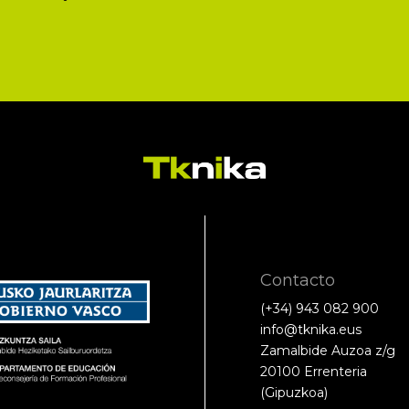
Contacto
(+34) 943 082 900
info@tknika.eus
Zamalbide Auzoa z/g
20100 Errenteria
(Gipuzkoa)