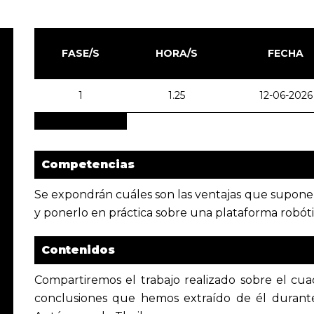
FASE/S
HORA/S
FECHA
1
1.25
12-06-2026
Competencias
Se expondrán cuáles son las ventajas que supon
y ponerlo en práctica sobre una plataforma robótic
Contenidos
Compartiremos el trabajo realizado sobre el c
conclusiones que hemos extraído de él durante