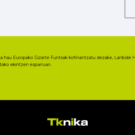
a hau Europako Gizarte Funtsak kofinantzatu dezake, Lanbide H
utako ekintzen esparruan.