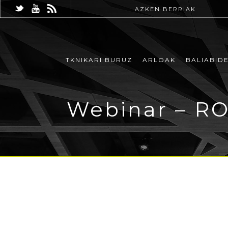
AZKEN BERRIAK
TKNIKARI BURUZ
ARLOAK
BALIABID
Webinar – RO