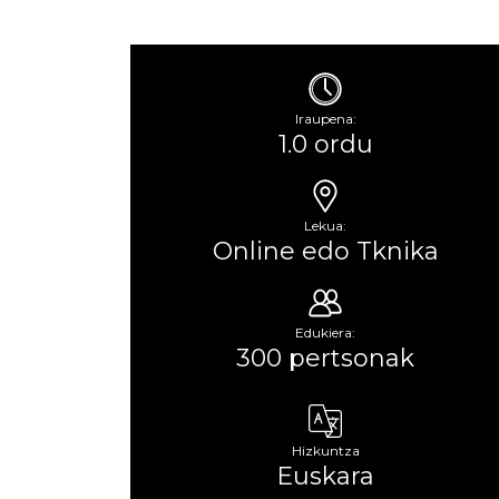
Iraupena:
1.0 ordu
Lekua:
Online edo Tknika
Edukiera:
300 pertsonak
Hizkuntza
Euskara