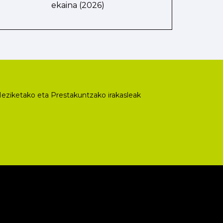
ekaina (2026)
eziketako eta Prestakuntzako irakasleak