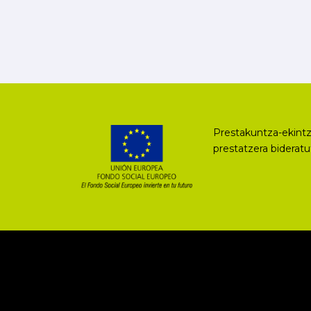
Prestakuntza-ekintz
prestatzera biderat