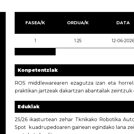
FASEA/K
ORDUA/K
DATA
1
1.25
12-06-202
Konpetentziak
ROS middlewarearen ezagutza izan eta horrel
praktikan jartzeak dakartzan abantailak zeintzuk 
Edukiak
25/26 ikasturtean zehar Tknikako Robotika Au
Spot kuadrupedoaren gainean egindako lana zein