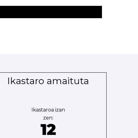
Ikastaro amaituta
Ikastaroa izan
zen:
12