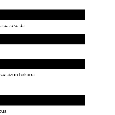
ospatuko da.
skakizun bakarra.
tua.