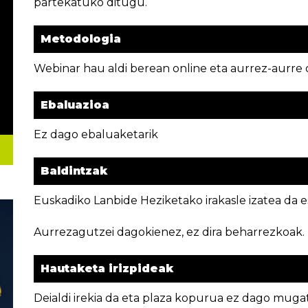
partekatuko ditugu.
Metodologia
Webinar hau aldi berean online eta aurrez-aurre 
Ebaluazioa
Ez dago ebaluaketarik
Baldintzak
Euskadiko Lanbide Heziketako irakasle izatea da e
Aurrezagutzei dagokienez, ez dira beharrezkoak.
Hautaketa irizpideak
Deialdi irekia da eta plaza kopurua ez dago muga