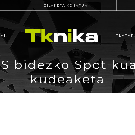
BILAKETA XEHATUA
EAK
PLATAF
S bidezko Spot k
kudeaketa