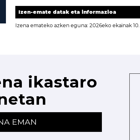
Izen-emate datak eta informazioa
Izena emateko azken eguna: 2026eko ekainak 10.
na ikastaro
netan
ENA EMAN