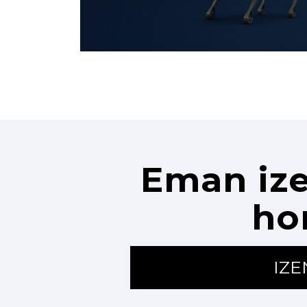
Eman ize
ho
IZ