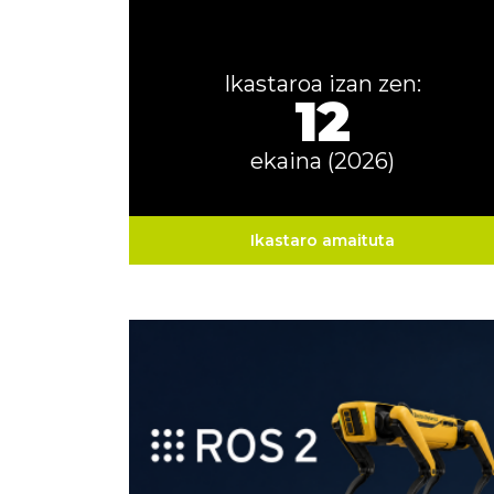
Ikastaroa izan zen:
12
ekaina (2026)
Ikastaro amaituta