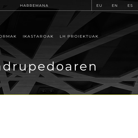
HARREMANA
EU
EN
ES
ORMAK
IKASTAROAK
LH PROIEKTUAK
uadrupedoaren