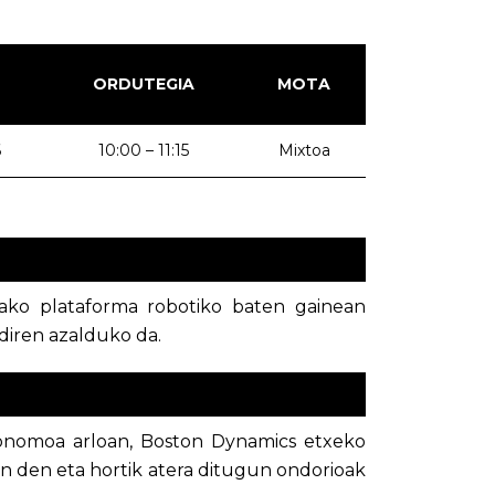
ORDUTEGIA
MOTA
6
10:00 – 11:15
Mixtoa
ako plataforma robotiko baten gainean
diren azalduko da.
tonomoa arloan, Boston Dynamics etxeko
 den eta hortik atera ditugun ondorioak