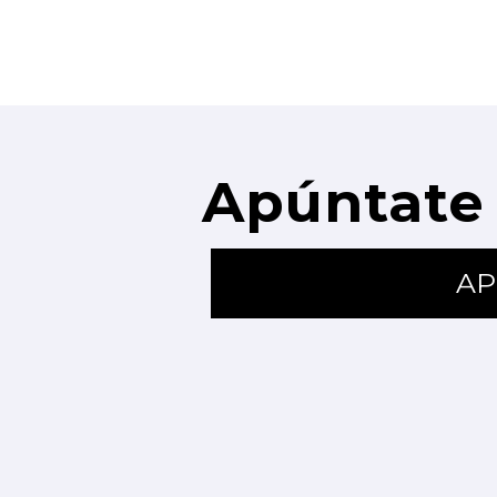
Apúntate 
AP