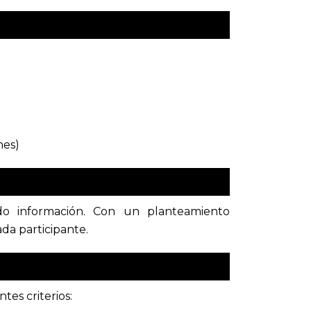
nes)
do información. Con un planteamiento
ada participante.
tes criterios: