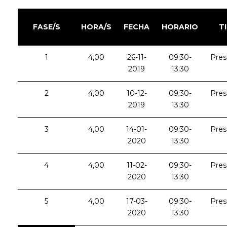
FASE/S
HORA/S
FECHA
HORARIO
T
1
4,00
26-11-
09:30-
Pres
2019
13:30
2
4,00
10-12-
09:30-
Pres
2019
13:30
3
4,00
14-01-
09:30-
Pres
2020
13:30
4
4,00
11-02-
09:30-
Pres
2020
13:30
5
4,00
17-03-
09:30-
Pres
2020
13:30