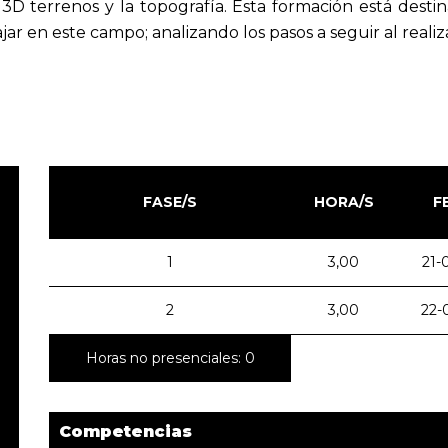
3D terrenos y la topografía. Esta formación está desti
ar en este campo; analizando los pasos a seguir al realiz
FASE/S
HORA/S
F
1
3,00
21-
2
3,00
22-
Horas no presenciales: 0
Competencias