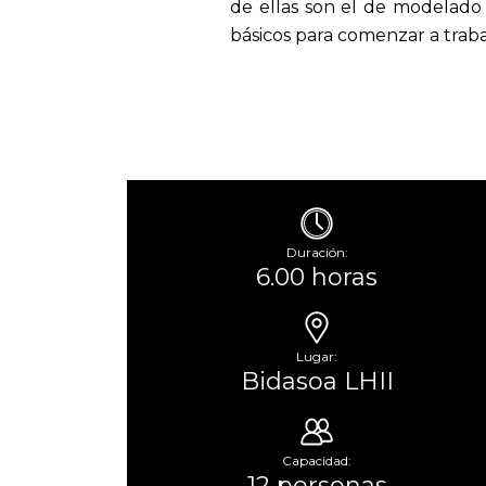
de ellas son el de modelado 
básicos para comenzar a trabaj
Duración:
6.00 horas
Lugar:
Bidasoa LHII
Capacidad:
12 personas