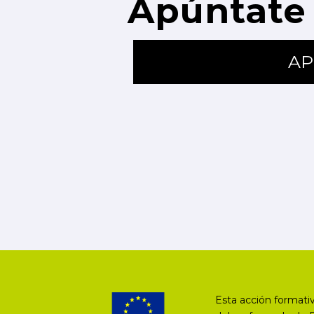
Apúntate 
AP
Esta acción formativ