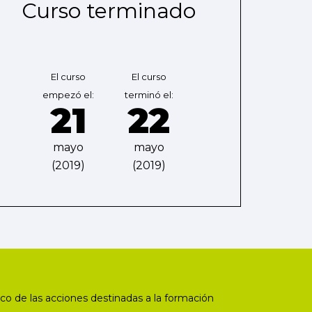
Curso terminado
El curso
El curso
empezó el:
terminó el:
21
22
mayo
mayo
(2019)
(2019)
co de las acciones destinadas a la formación