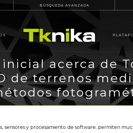
BÚSQUEDA AVANZADA
OS
PLATAF
inicial acerca de T
 de terrenos medi
métodos fotogramét
s, sensores y procesamiento de software; permiten muc