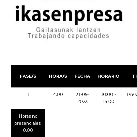
FASE/S
HORA/S
FECHA
HORARIO
T
1
4.00
31-05-
10:00 -
Pres
2023
14:00
Horas no
presenciales:
0.00