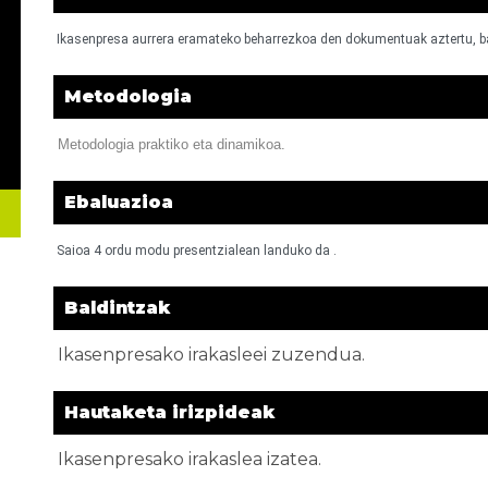
Ikasenpresa aurrera eramateko beharrezkoa den dokumentuak aztertu, bal
Metodologia
Metodologia praktiko eta dinamikoa.
Ebaluazioa
Saioa 4 ordu modu presentzialean landuko da .
Baldintzak
Ikasenpresako irakasleei zuzendua.
Hautaketa irizpideak
Ikasenpresako irakaslea izatea.