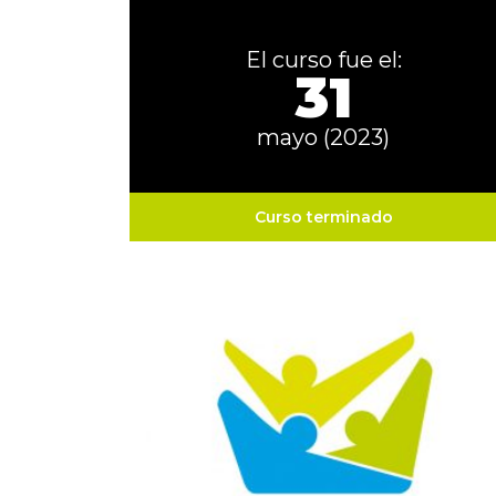
El curso fue el:
31
mayo (2023)
Curso terminado