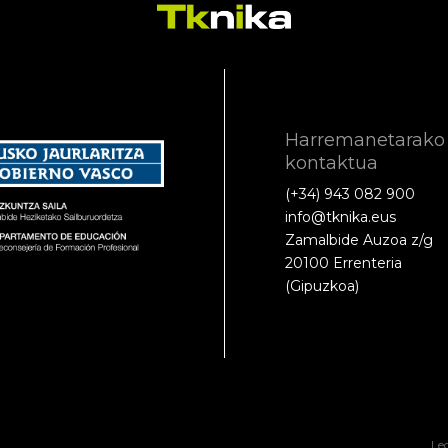
Harremanetarako
kontaktua
(+34) 943 082 900
info@tknika.eus
Zamalbide Auzoa z/g
20100 Errenteria
(Gipuzkoa)
Le