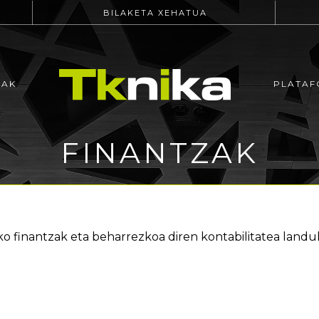
BILAKETA XEHATUA
EAK
PLATAF
FINANTZAK
o finantzak eta beharrezkoa diren kontabilitatea land