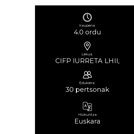
Iraupena:
4.0 ordu
Lekua:
CIFP IURRETA LHII,
Edukiera:
30 pertsonak
Hizkuntza
Euskara