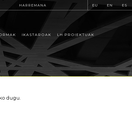
HARREMANA
EU
EN
ES
ORMAK
IKASTAROAK
LH PROIEKTUAK
uko dugu.