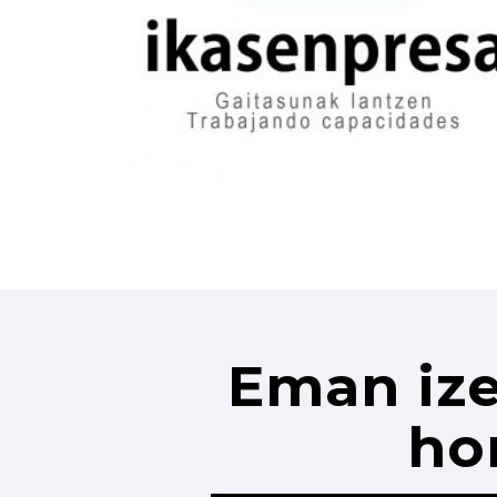
Eman ize
ho