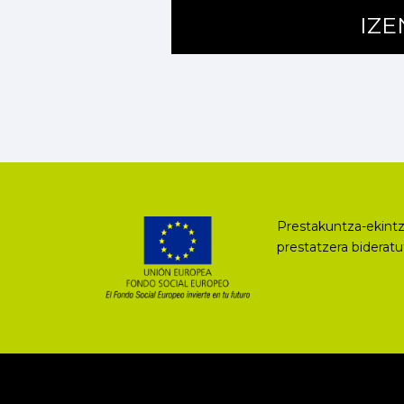
IZ
Prestakuntza-ekintz
prestatzera biderat