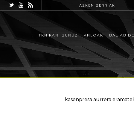
AZKEN BERRIAK
TKNIKARI BURUZ
ARLOAK
BALIABID
Ikasenpresa aurrera eramatek