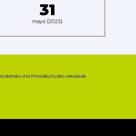
31
mayo (2023)
eziketako eta Prestakuntzako irakasleak