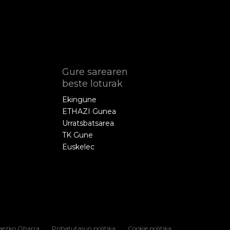
Gure sarearen
beste loturak
Ekingune
ETHAZI Gunea
Urratsbatsarea
TK Gune
Euskelec
gezko Oharra
Pribatutasun politika
Cookie politika