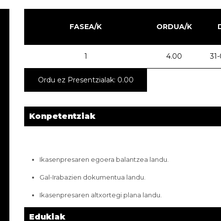
FASEA/K
ORDUA/K
1
4.00
31
Ordu ez Presentzialak: 0.00
Konpetentziak
Ikasenpresaren egoera balantzea landu.
Gal-Irabazien dokumentua landu.
Ikasenpresaren altxortegi plana landu.
Edukiak