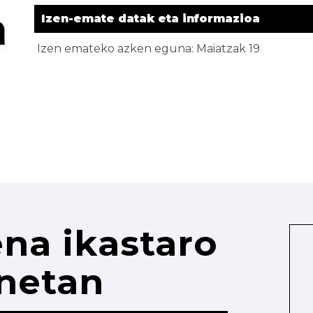
Izen-emate datak eta informazioa
Izen emateko azken eguna: Maiatzak 19
na ikastaro
netan