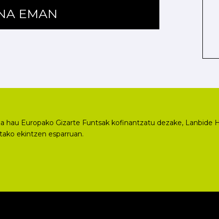
ENA EMAN
a hau Europako Gizarte Funtsak kofinantzatu dezake, Lanbide H
utako ekintzen esparruan.