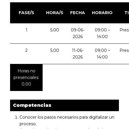
FASE/S
HORA/S
FECHA
HORARIO
T
1
5.00
09-06-
09:00 –
Pres
2026
14:00
2
5.00
11-06-
09:00 –
Pres
2026
14:00
Horas no
presenciales:
0.00
Competencias
Conocer los pasos necesarios para digitalizar un
proceso.