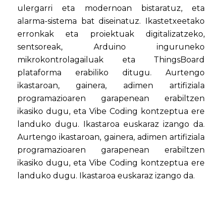
ulergarri eta modernoan bistaratuz, eta
alarma-sistema bat diseinatuz. Ikastetxeetako
erronkak eta proiektuak digitalizatzeko,
sentsoreak, Arduino inguruneko
mikrokontrolagailuak eta ThingsBoard
plataforma erabiliko ditugu. Aurtengo
ikastaroan, gainera, adimen artifiziala
programazioaren garapenean erabiltzen
ikasiko dugu, eta Vibe Coding kontzeptua ere
landuko dugu. Ikastaroa euskaraz izango da.
Aurtengo ikastaroan, gainera, adimen artifiziala
programazioaren garapenean erabiltzen
ikasiko dugu, eta Vibe Coding kontzeptua ere
landuko dugu. Ikastaroa euskaraz izango da.