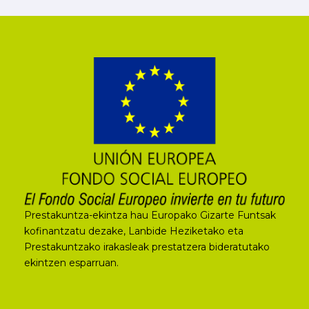
Prestakuntza-ekintza hau Europako Gizarte Funtsak
kofinantzatu dezake, Lanbide Heziketako eta
Prestakuntzako irakasleak prestatzera bideratutako
ekintzen esparruan.