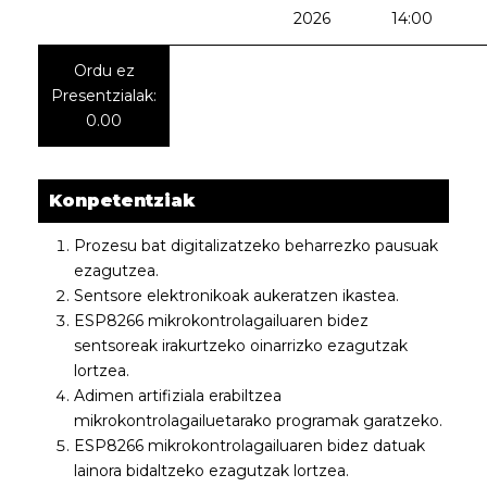
2026
14:00
Ordu ez
Presentzialak:
0.00
Konpetentziak
Prozesu bat digitalizatzeko beharrezko pausuak
ezagutzea.
Sentsore elektronikoak aukeratzen ikastea.
ESP8266 mikrokontrolagailuaren bidez
sentsoreak irakurtzeko oinarrizko ezagutzak
lortzea.
Adimen artifiziala erabiltzea
mikrokontrolagailuetarako programak garatzeko.
ESP8266 mikrokontrolagailuaren bidez datuak
lainora bidaltzeko ezagutzak lortzea.