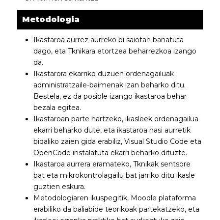
Metodologia
Ikastaroa aurrez aurreko bi saiotan banatuta
dago, eta Tknikara etortzea beharrezkoa izango
da.
Ikastarora ekarriko duzuen ordenagailuak
administratzaile-baimenak izan beharko ditu.
Bestela, ez da posible izango ikastaroa behar
bezala egitea.
Ikastaroan parte hartzeko, ikasleek ordenagailua
ekarri beharko dute, eta ikastaroa hasi aurretik
bidaliko zaien gida erabiliz, Visual Studio Code eta
OpenCode instalatuta ekarri beharko dituzte.
Ikastaroa aurrera eramateko, Tknikak sentsore
bat eta mikrokontrolagailu bat jarriko ditu ikasle
guztien eskura.
Metodologiaren ikuspegitik, Moodle plataforma
erabiliko da baliabide teorikoak partekatzeko, eta