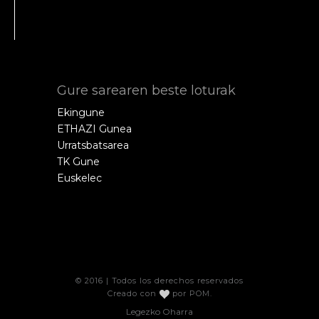
Gure sarearen beste loturak
Ekingune
ETHAZI Gunea
Urratsbatsarea
TK Gune
Euskelec
© 2016 | Todos los derechos reservados
Creado con
por
POM
.
Legezko Oharra