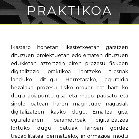
PRAKTIKOA
Ikastaro honetan, ikastetxeetan garatzen
dituzuen proiektuetan edo ematen dituzuen
edukietan aztertzen diren prozesu fisikoen
digitalizazio praktikoa lantzeko tresnak
landuko ditugu. Horretarako, eguraldia
bezalako prozesu fisiko orokor bat hartuko
dugu abiapuntu gisa, eta modu pausatu eta
sinple batean haren magnitude nagusiak
digitalizatzen ikasiko dugu. Emaitza gisa,
eguraldiaren parametroak digitalizatzea
lortuko dugu: datuak lainoan gordez
trazabilitatea bermatzeko, informazioa modu