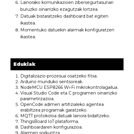
Lainorako komunikazioen zibersegurtasunari
buruzko oinarrizko ezagutzak lortzea.
Datuak bistaratzeko dashboard bat egiten
ikastea.
Momentuko datuekin alarmak konfiguratzen
ikastea.
Edukiak
Digitalizazio-prozesua osatzeko fitxa.
Arduino munduko sentsoreak.
NodeMCU ESP8266 Wi-Fi mikrokontrolagailua.
Visual Studio Code eta C programen oinarrizko
parametrizazioa.
OpenCode adimen artifizialeko agentea
erabiltzea programak garatzeko.
MQTT protokoloa datuak lainora bidaltzeko.
ThingsBoard IoT plataforma.
Dashboardaren konfigurazioa.
Alarmen sorkuntza