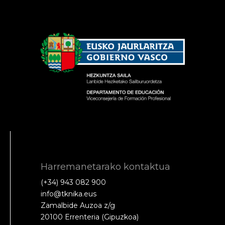
Harremanetarako kontaktua
(+34) 943 082 900
info@tknika.eus
Zamalbide Auzoa z/g
20100 Errenteria (Gipuzkoa)