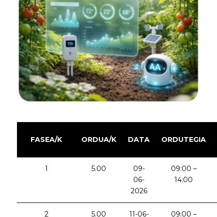
FASEA/K
ORDUA/K
DATA
ORDUTEGIA
1
5.00
09-
09:00 –
06-
14:00
2026
2
5.00
11-06-
09:00 –