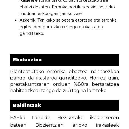
ikasleei erronka praktiko bat aurkeztuko zaie
ebatzi dezaten. Erronka hori ikasleekin lantzeko
moduan eskuragarri jarriko zaie.
Azkenik, Tknikako saioetara etortzea eta erronka
egitea derrigorrezkoa izango da ikastaroa
gainditzeko.
Ebaluazioa
Planteatutako erronka ebaztea nahitaezkoa
izango da ikastaroa gainditzeko. Horrez gain,
prestakuntzaren orduen %80ra bertaratzea
nahitaezkoa izango da ziurtagiria lortzeko.
Baldintzak
EAEko Lanbide Heziketako ikastetxeren
batean Biozientzien arloko irakasleek