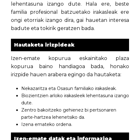
lehentasuna izango dute. Hala ere, beste
familia profesional batzuetako irakasleak ere
ongi etorriak izango dira, gai hauetan interesa
badute eta tokirik geratzen bada.
Hautaketa irizpideak
Izen-emate kopurua eskainitako plaza
kopurua baino handiagoa bada, honako
irizpide hauen arabera egingo da hautaketa:
Nekazaritza eta Osasun familiako irakasleak.
Biozientzien arloko irakasleek lehentasuna izango
dute.
Zentro bakoitzeko gehienez bi pertsonaren
parte-hartzea lehenetsiko da.
Izena emateko ordena.
Izen-emate datak eta informazioa