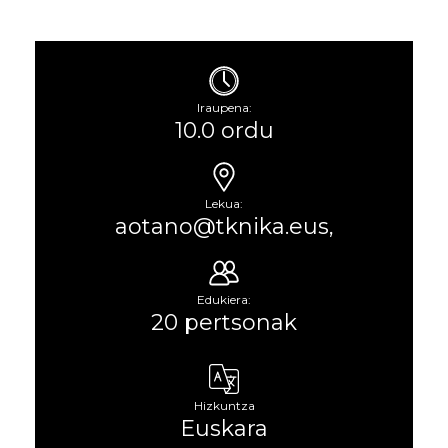
Iraupena:
10.0 ordu
Lekua:
aotano@tknika.eus,
Edukiera:
20 pertsonak
Hizkuntza
Euskara