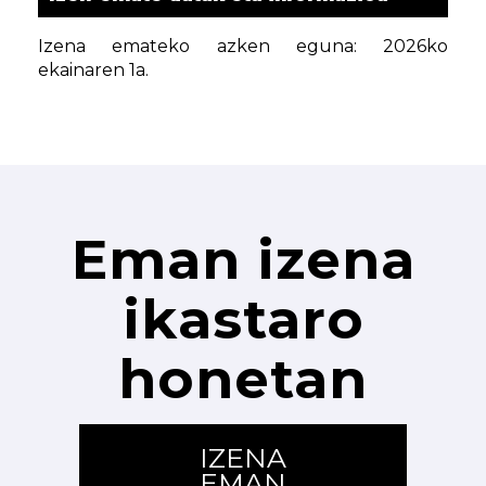
Izena emateko azken eguna: 2026ko
ekainaren 1a.
Eman izena
ikastaro
honetan
IZENA
EMAN