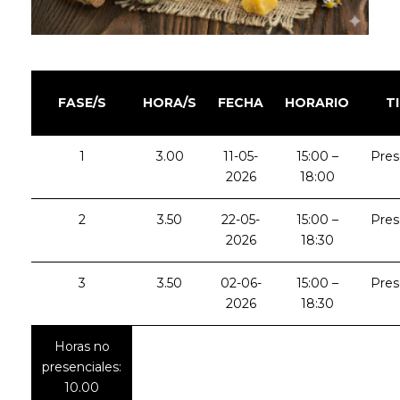
FASE/S
HORA/S
FECHA
HORARIO
T
1
3.00
11-05-
15:00 –
Pres
2026
18:00
2
3.50
22-05-
15:00 –
Pres
2026
18:30
3
3.50
02-06-
15:00 –
Pres
2026
18:30
Horas no
presenciales:
10.00