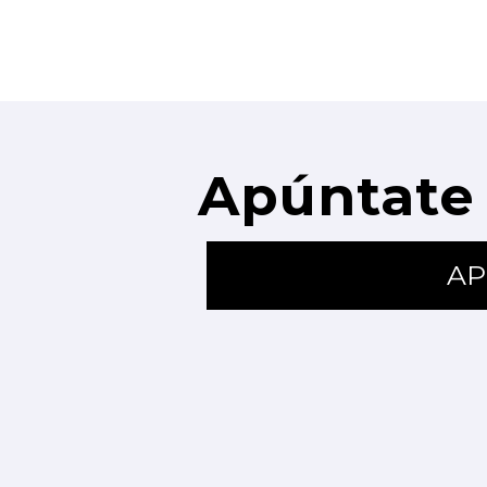
Apúntate 
AP