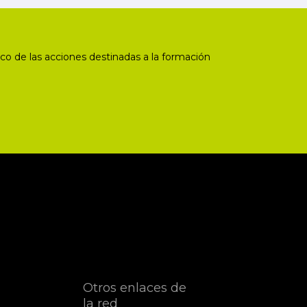
co de las acciones destinadas a la formación
Otros enlaces de
la red