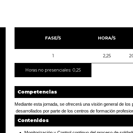
FASE/S
HORA/S
1
2,25
2
Horas no presenciales: 0,25
Competencias
Mediante esta jornada, se ofrecerá una visión general de los p
 desarrollados por parte de los centros de formación profesion
Contenidos
Monitorización y Control continuo del proceso de soldad