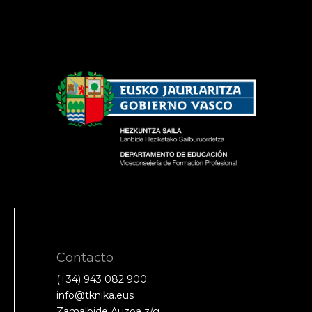
Contacto
(+34) 943 082 900
info@tknika.eus
Zamalbide Auzoa z/g