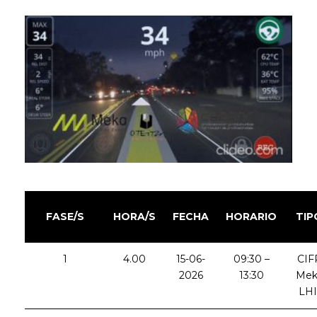
FASE/S
HORA/S
FECHA
HORARIO
TIP
1
4.00
15-06-
09:30 –
CIF
2026
13:30
Mek
LHI