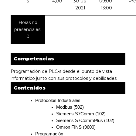
3
4,00
30-06-
09:00-
Pre
2021
13:00
Horas no
presenciales:
0
Competencias
Programación de PLC-s desde el punto de vista
informático junto con sus protocolos y debilidades
Contenidos
Protocolos Industriales
Modbus (502)
Siemens S7Comm (102)
Siemens S7CommPlus (102)
Omron FINS (9600)
Programación