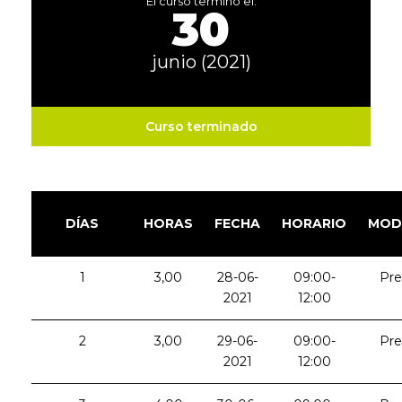
El curso terminó el:
30
junio (2021)
Curso terminado
DÍAS
HORAS
FECHA
HORARIO
MOD
1
3,00
28-06-
09:00-
Pre
2021
12:00
2
3,00
29-06-
09:00-
Pre
2021
12:00