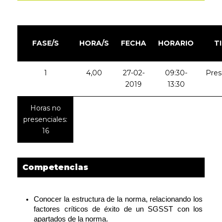
FASE/S
HORA/S
FECHA
HORARIO
T
1
4,00
27-02-
09:30-
Pres
2019
13:30
Horas no
presenciales:
16
Competencias
Conocer la estructura de la norma, relacionando los 
factores críticos de éxito de un SGSST con los 
apartados de la norma.