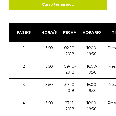
Curso terminado
FASE/S
HORA/S
FECHA
HORARIO
T
1
3,50
02-10-
16:00-
Pres
2018
19:30
2
3,50
09-10-
16:00-
Pres
2018
19:30
3
3,50
30-10-
16:00-
Pres
2018
19:30
4
3,50
27-11-
16:00-
Pres
2018
19:30