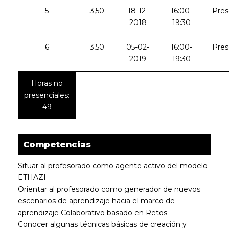
5
3,50
18-12-
16:00-
Pres
2018
19:30
6
3,50
05-02-
16:00-
Pres
2019
19:30
Horas no
presenciales:
49
Competencias
Situar al profesorado como agente activo del modelo
ETHAZI
Orientar al profesorado como generador de nuevos
escenarios de aprendizaje hacia el marco de
aprendizaje Colaborativo basado en Retos
Conocer algunas técnicas básicas de creación y