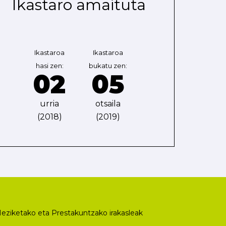
Ikastaro amaituta
Ikastaroa
Ikastaroa
hasi zen:
bukatu zen:
02
05
urria
otsaila
(2018)
(2019)
eziketako eta Prestakuntzako irakasleak