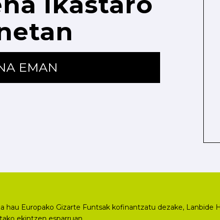
na ikastaro
netan
ENA EMAN
a hau Europako Gizarte Funtsak kofinantzatu dezake, Lanbide H
utako ekintzen esparruan.