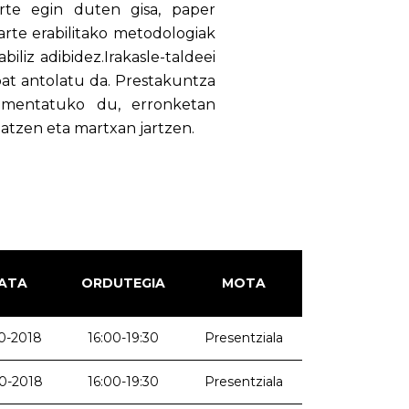
arte egin duten gisa, paper
 arte erabilitako metodologiak
iliz adibidez.Irakasle-taldeei
at antolatu da. Prestakuntza
rimentatuko du, erronketan
zatzen eta martxan jartzen.
ATA
ORDUTEGIA
MOTA
0-2018
16:00-19:30
Presentziala
0-2018
16:00-19:30
Presentziala