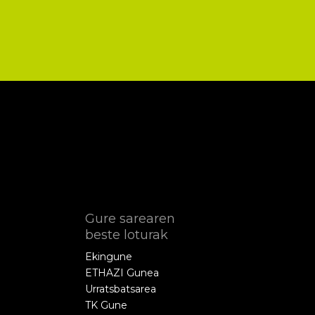
Gure sarearen
beste loturak
Ekingune
ETHAZI Gunea
Urratsbatsarea
TK Gune