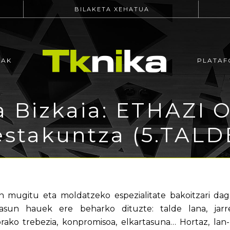
BILAKETA XEHATUA
EAK
PLATAF
a Bizkaia: ETHAZI O
estakuntza (5.TALD
mugitu eta moldatzeko espezialitate bakoitzari dago
tasun hauek ere beharko dituzte: talde lana, jarre
ako trebezia, konpromisoa, elkartasuna… Hortaz, lan-