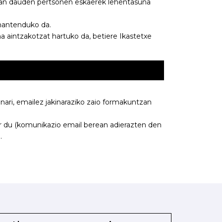
ean dauden pertsonen eskaerek lehentasuna
mantenduko da.
 aintzakotzat hartuko da, betiere Ikastetxe
ari, emailez jakinaraziko zaio formakuntzan
r du (komunikazio email berean adierazten den
.