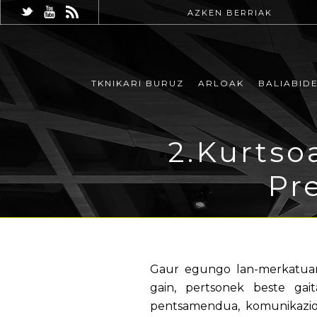
AZKEN BERRIAK
TKNIKARI BURUZ
ARLOAK
BALIABID
2.Kurtso
Pr
Gaur egungo lan-merkatuan 
gain, pertsonek beste gai
pentsamendua, komunikazior