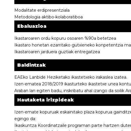
Modalitate erdipresentziala
Metodologia aktibo-kolaboratiboa
Ebaluazioa
Ikastaroaren ordu kopuru osoaren %90a betetzea
Ikastaro honetan ezarritako gutxieneko konpetentzia mail
Ikastaroaren jarduera guztiak entregatzea
Baldintzak
EAEko Lanbide Heziketako ikastetxeko irakaslea izatea.
Izen-ematea 2018/2019 ikasturteko ikastetxe unea kontu
Araban lan egiten badu, inskribatu ahal izango da soilik A
Hautaketa irizpideak
Izen-emate kopuruak eskainitako plaza kopurua gainditze
egingo da:
Ikaskuntza Koordinatzaile programan parte hartzen dute