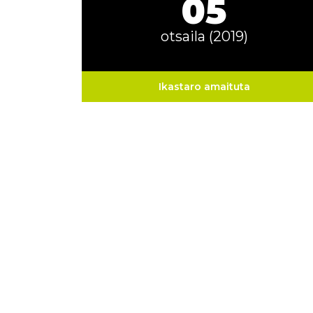
05
otsaila (2019)
Ikastaro amaituta