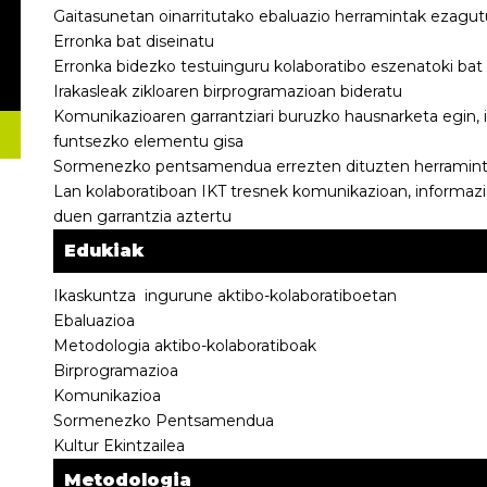
Gaitasunetan oinarritutako ebaluazio herramintak ezagut
Erronka bat diseinatu
Erronka bidezko testuinguru kolaboratibo eszenatoki bat 
Irakasleak zikloaren birprogramazioan bideratu
Komunikazioaren garrantziari buruzko hausnarketa egin, 
funtsezko elementu gisa
Sormenezko pentsamendua errezten dituzten herramintak
Lan kolaboratiboan IKT tresnek komunikazioan, informazi
duen garrantzia aztertu
Edukiak
Ikaskuntza ingurune aktibo-kolaboratiboetan
Ebaluazioa
Metodologia aktibo-kolaboratiboak
Birprogramazioa
Komunikazioa
Sormenezko Pentsamendua
Kultur Ekintzailea
Metodologia