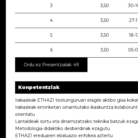
3
3,50
30-1
4
3,50
27-1
5
3,50
18-1
6
3,50
05-0
Ordu ez Presentzialak: 49
Konpetentziak
Irakasleak ETHAZI testuinguruan eragile aktibo gisa koka
Irakasleak erronketan oinarritutako ikaskuntza kolaborun
orientatu
Lantaldeak sortu eta dinamizatzako teknika batzuk ezag
Metodologia didaktiko desberdinak ezagutu
ETHAZI ereduaren ebaluazio enfokea aztertu