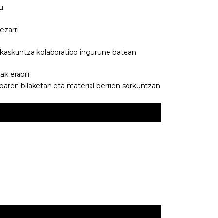
u
ezarri
ikaskuntza kolaboratibo ingurune batean
 erabili
oaren bilaketan eta material berrien sorkuntzan