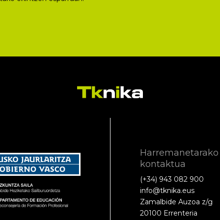
Harremanetarako
kontaktua
(+34) 943 082 900
info@tknika.eus
Zamalbide Auzoa z/g
20100 Errenteria