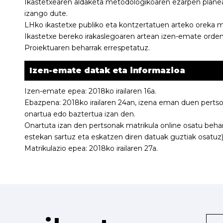
Ikastetxearen aldaketa metodologikoaren ezarpen plan
izango dute.
LHko ikastetxe publiko eta kontzertatuen arteko oreka 
Ikastetxe bereko irakaslegoaren artean izen-emate ordena
Proiektuaren beharrak errespetatuz.
Izen-emate datak eta informazioa
Izen-emate epea: 2018ko irailaren 16a.
Ebazpena: 2018ko irailaren 24an, izena eman duen pertson
onartua edo baztertua izan den.
Onartuta izan den pertsonak matrikula online osatu beha
estekan sartuz eta eskatzen diren datuak guztiak osatuz)
Matrikulazio epea: 2018ko irailaren 27a.