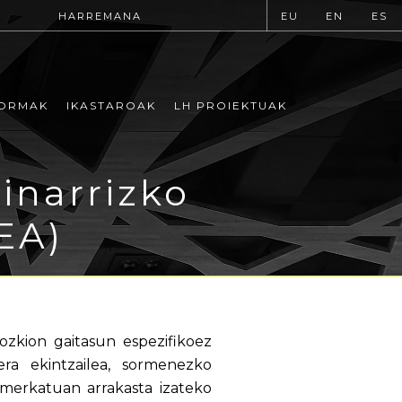
HARREMANA
EU
EN
ES
ORMAK
IKASTAROAK
LH PROIEKTUAK
inarrizko
EA)
zkion gaitasun espezifikoez
ra ekintzailea, sormenezko
merkatuan arrakasta izateko