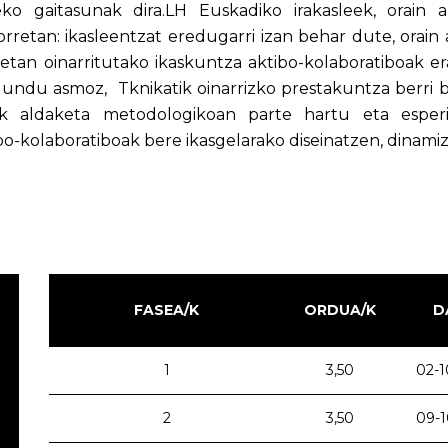
eko gaitasunak dira.LH Euskadiko irakasleek, orain 
orretan: ikasleentzat eredugarri izan behar dute, orain
tan oinarritutako ikaskuntza aktibo-kolaboratiboak erab
undu asmoz, Tknikatik oinarrizko prestakuntza berri b
eak aldaketa metodologikoan parte hartu eta espe
bo-kolaboratiboak bere ikasgelarako diseinatzen, dinami
FASEA/K
ORDUA/K
D
1
3,50
02-1
2
3,50
09-1