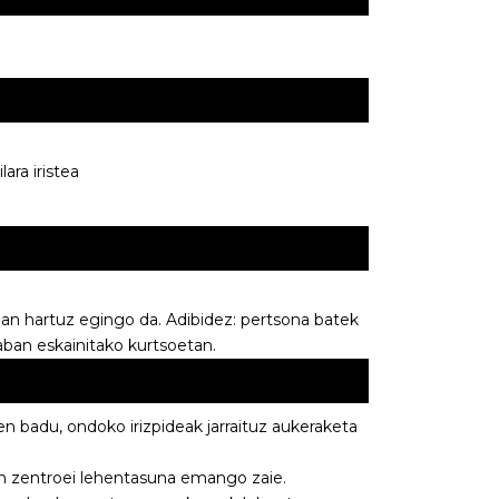
ara iristea
an hartuz egingo da. Adibidez: pertsona batek
raban eskainitako kurtsoetan.
n badu, ondoko irizpideak jarraituz aukeraketa
n zentroei lehentasuna emango zaie.