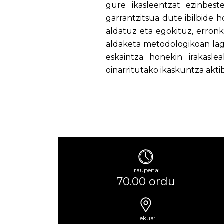
gure ikasleentzat ezinbest
garrantzitsua dute ibilbide h
aldatuz eta egokituz, erronke
aldaketa metodologikoan lag
eskaintza honekin irakasl
oinarritutako ikaskuntza akti
Iraupena:
70.00 ordu
Lekua: