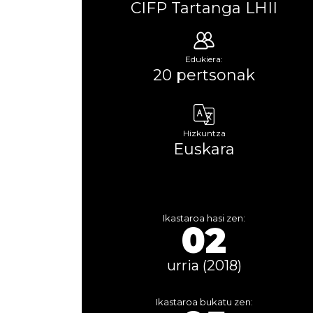
CIFP Tartanga LHII
Edukiera:
20 pertsonak
Hizkuntza
Euskara
Ikastaroa hasi zen:
02
urria (2018)
Ikastaroa bukatu zen: