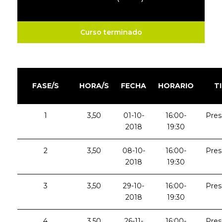
Curso terminado
FASE/S
HORA/S
FECHA
HORARIO
T
1
3,50
01-10-
16:00-
Pres
2018
19:30
2
3,50
08-10-
16:00-
Pres
2018
19:30
3
3,50
29-10-
16:00-
Pres
2018
19:30
4
3,50
26-11-
16:00-
Pres