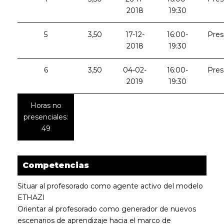
2018
19:30
5
3,50
17-12-
16:00-
Pres
2018
19:30
6
3,50
04-02-
16:00-
Pres
2019
19:30
Horas no
presenciales:
49
Competencias
Situar al profesorado como agente activo del modelo
ETHAZI
Orientar al profesorado como generador de nuevos
escenarios de aprendizaje hacia el marco de