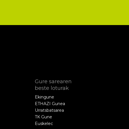
Gure sarearen
beste loturak
Ekingune
ETHAZI Gunea
Urratsbatsarea
TK Gune
Euskelec