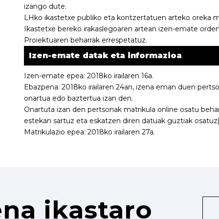
izango dute.
LHko ikastetxe publiko eta kontzertatuen arteko oreka 
Ikastetxe bereko irakaslegoaren artean izen-emate ordena
Proiektuaren beharrak errespetatuz.
Izen-emate datak eta informazioa
Izen-emate epea: 2018ko irailaren 16a.
Ebazpena: 2018ko irailaren 24an, izena eman duen pertson
onartua edo baztertua izan den.
Onartuta izan den pertsonak matrikula online osatu beha
estekan sartuz eta eskatzen diren datuak guztiak osatuz)
Matrikulazio epea: 2018ko irailaren 27a.
na ikastaro