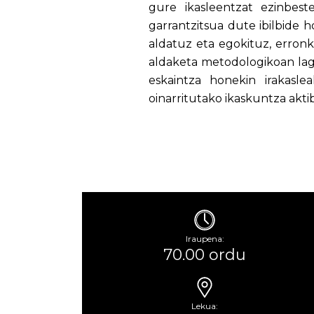
gure ikasleentzat ezinbest
garrantzitsua dute ibilbide h
aldatuz eta egokituz, erronke
aldaketa metodologikoan lag
eskaintza honekin irakasl
oinarritutako ikaskuntza akti
Iraupena:
70.00 ordu
Lekua: