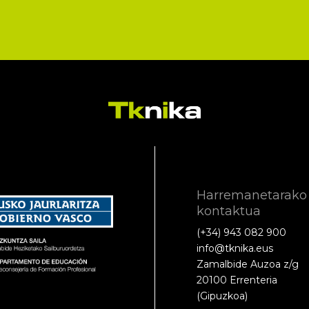
Harremanetarako
kontaktua
(+34) 943 082 900
info@tknika.eus
Zamalbide Auzoa z/g
20100 Errenteria
(Gipuzkoa)