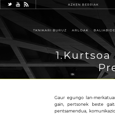
AZKEN BERRIAK
TKNIKARI BURUZ
ARLOAK
BALIABID
1.Kurtsoa
Pr
Gaur egungo lan-merkatuan 
gain, pertsonek beste gai
pentsamendua, komunikazior