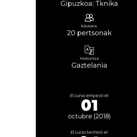
Gipuzkoa: Tknika
Edukiera:
20 pertsonak
Hizkuntza
Gaztelania
El curso empezó el:
01
octubre (2018)
El curso terminó el: