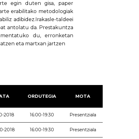
arte egin duten gisa, paper
 arte erabilitako metodologiak
iliz adibidez.Irakasle-taldeei
at antolatu da. Prestakuntza
rimentatuko du, erronketan
zatzen eta martxan jartzen
ATA
ORDUTEGIA
MOTA
0-2018
16:00-19:30
Presentziala
0-2018
16:00-19:30
Presentziala