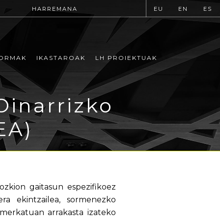
HARREMANA
EU
EN
ES
ORMAK
IKASTAROAK
LH PROIEKTUAK
Oinarrizko
EA)
zkion gaitasun espezifikoez
ra ekintzailea, sormenezko
merkatuan arrakasta izateko