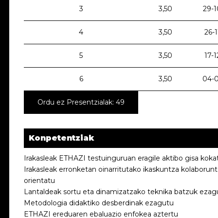
3
3,50
29-1
4
3,50
26-
5
3,50
17-
6
3,50
04-0
Ordu ez Presentzialak: 49
Konpetentziak
Irakasleak ETHAZI testuinguruan eragile aktibo gisa koka
Irakasleak erronketan oinarritutako ikaskuntza kolaborun
orientatu
Lantaldeak sortu eta dinamizatzako teknika batzuk ezag
Metodologia didaktiko desberdinak ezagutu
ETHAZI ereduaren ebaluazio enfokea aztertu