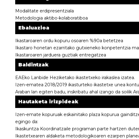
Modalitate erdipresentziala
Metodologia aktibo-kolaboratiboa
Ebaluazioa
Ikastaroaren ordu kopuru osoaren %90a betetzea
Ikastaro honetan ezarritako gutxieneko konpetentzia mail
Ikastaroaren jarduera guztiak entregatzea
Baldintzak
EAEko Lanbide Heziketako ikastetxeko irakaslea izatea.
Izen-ematea 2018/2019 ikasturteko ikastetxe unea kontu
Araban lan egiten badu, inskribatu ahal izango da soilik A
Hautaketa irizpideak
Izen-emate kopuruak eskainitako plaza kopurua gainditze
egingo da:
Ikaskuntza Koordinatzaile programan parte hartzen dute
Ikastetxearen aldaketa metodologikoaren ezarpen plan