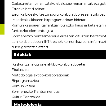
Gaitasunetan oinarritutako ebaluazio herramintak ezagut
Erronka bat diseinatu
Erronka bidezko testuinguru kolaboratibo eszenatoki bat 
Irakasleak zikloaren birprogramazioan bideratu
Komunikazioaren garrantziari buruzko hausnarketa egin, 
funtsezko elementu gisa
Sormenezko pentsamendua errezten dituzten herramintak
Lan kolaboratiboan IKT tresnek komunikazioan, informazi
duen garrantzia aztert
Edukiak
Ikaskuntza ingurune aktibo-kolaboratiboetan
Ebaluazioa
Metodologia aktibo-kolaboratiboak
Birprogramazioa
Komunikazioa
Sormenezko Pentsamendua
Kultur Ekintzailea
Metodologia