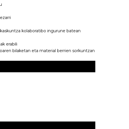
u
ezarri
ikaskuntza kolaboratibo ingurune batean
 erabili
oaren bilaketan eta material berrien sorkuntzan