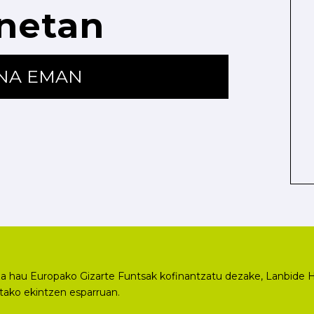
netan
ENA EMAN
a hau Europako Gizarte Funtsak kofinantzatu dezake, Lanbide H
utako ekintzen esparruan.