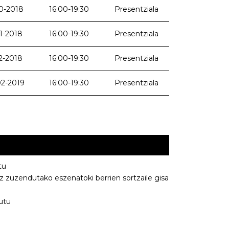
0-2018
16:00-19:30
Presentziala
11-2018
16:00-19:30
Presentziala
12-2018
16:00-19:30
Presentziala
2-2019
16:00-19:30
Presentziala
tu
tz zuzendutako eszenatoki berrien sortzaile gisa
utu