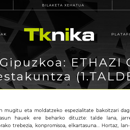
BILAKETA XEHATUA
EAK
PLATAF
 Gipuzkoa: ETHAZI 
estakuntza (1.TALD
mugitu eta moldatzeko espezialitate bakoitzari dago
tasun hauek ere beharko dituzte: talde lana, jarre
ako trebezia, konpromisoa, elkartasuna… Hortaz, lan-