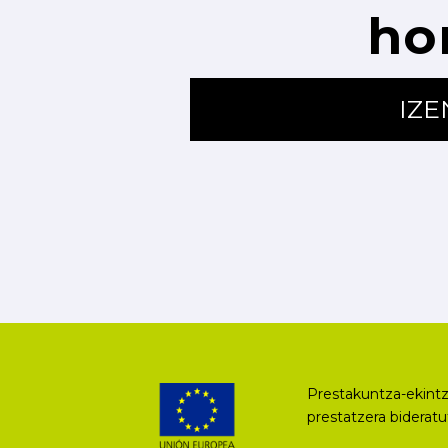
ho
IZ
Prestakuntza-ekintz
prestatzera biderat