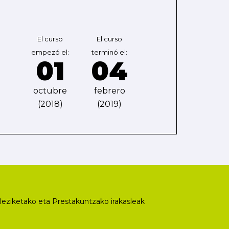
El curso
El curso
empezó el:
terminó el:
01
04
octubre
febrero
(2018)
(2019)
eziketako eta Prestakuntzako irakasleak