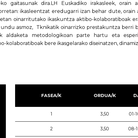
eko gaitasunak dira.LH Euskadiko irakasleek, orain 
orretan: ikasleentzat eredugarri izan behar dute, orain
tan oinarritutako ikaskuntza aktibo-kolaboratiboak erab
undu asmoz, Tknikatik oinarrizko prestakuntza berri b
eak aldaketa metodologikoan parte hartu eta espe
bo-kolaboratiboak bere ikasgelarako diseinatzen, dinami
FASEA/K
ORDUA/K
D
1
3,50
01-1
2
3,50
08-1