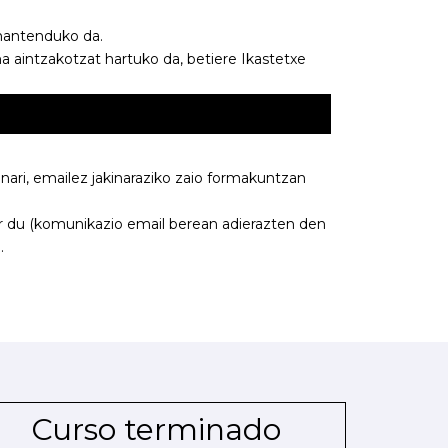
mantenduko da.
 aintzakotzat hartuko da, betiere Ikastetxe
ari, emailez jakinaraziko zaio formakuntzan
r du (komunikazio email berean adierazten den
.
Curso terminado