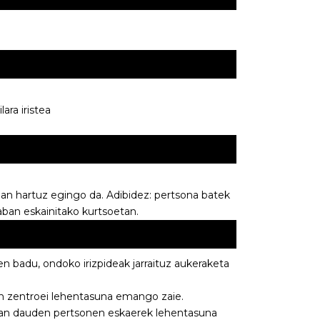
ara iristea
an hartuz egingo da. Adibidez: pertsona batek
raban eskainitako kurtsoetan.
n badu, ondoko irizpideak jarraituz aukeraketa
n zentroei lehentasuna emango zaie.
ean dauden pertsonen eskaerek lehentasuna