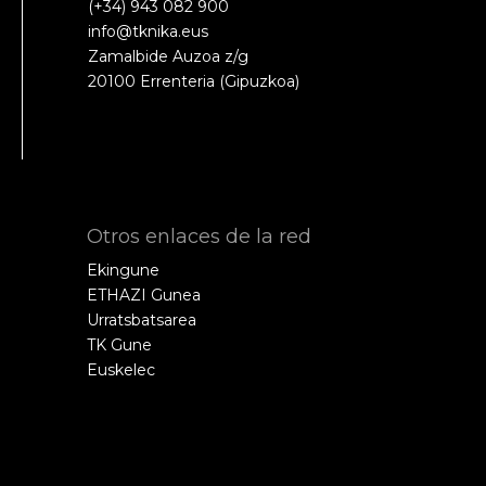
(+34) 943 082 900
info@tknika.eus
Zamalbide Auzoa z/g
20100 Errenteria (Gipuzkoa)
Otros enlaces de la red
Ekingune
ETHAZI Gunea
Urratsbatsarea
TK Gune
Euskelec