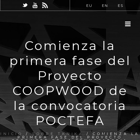
EU
EN
ES
Comienza la
primera fase del
Proyecto
COOPWOOD de
la convocatoria
POCTEFA
INICIO
/
SOBRE TKNIKA
/ COMIENZA LA
PRIMERA FASE DEL PROYECTO