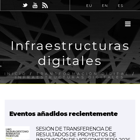
EU
EN
ES
Infraestructuras
digitales
INICIO
/
TRANSFORMACIÓN DIGITAL
/
INFRAESTRUCTURAS DIGITALES
Eventos añadidos recientemente
SESIÓN DE TRANSFERENCIA DE
RESULTADOS DE PROYECTOS DE