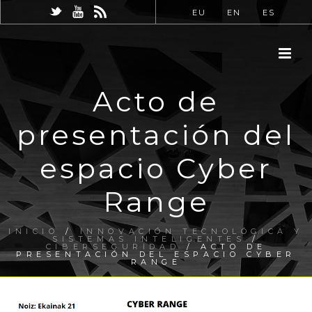
EU
EN
ES
Acto de
presentación del
espacio Cyber
Range
INICIO
/
INNOVACIÓN TECNOLÓGICA Y
SISTEMAS INTELIGENTES
/
CIBERSEGURIDAD
/ ACTO DE
PRESENTACIÓN DEL ESPACIO CYBER
RANGE