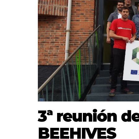
3ª reunión d
BEEHIVES