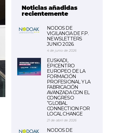
Noticias añadidas
recientemente
NODOS DE
VIGILANCIA DE F.P.
NEWSLETTERS
JUNIO 2026.
4 de junio de 2026
EUSKADI,
EPICENTRO
EUROPEO DE LA
FORMACIÓN
PROFESIONAL Y LA
FABRICACIÓN
AVANZADA CON EL
CONGRESO
“GLOBAL
CONNECTION FOR
LOCAL CHANGE
21 de abril de 2026
NODOS DE