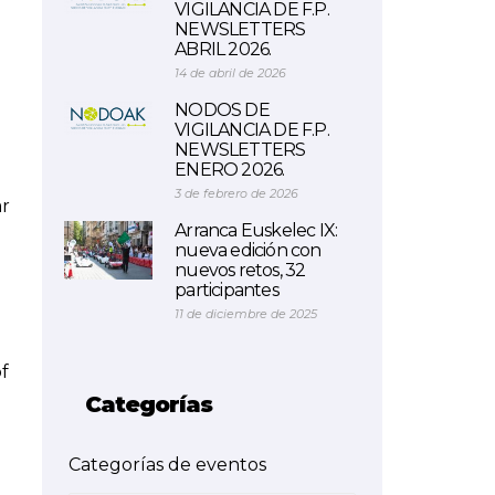
VIGILANCIA DE F.P.
NEWSLETTERS
ABRIL 2026.
14 de abril de 2026
NODOS DE
VIGILANCIA DE F.P.
NEWSLETTERS
ENERO 2026.
3 de febrero de 2026
ar
Arranca Euskelec IX:
nueva edición con
nuevos retos, 32
participantes
11 de diciembre de 2025
f
Categorías
Categorías de eventos