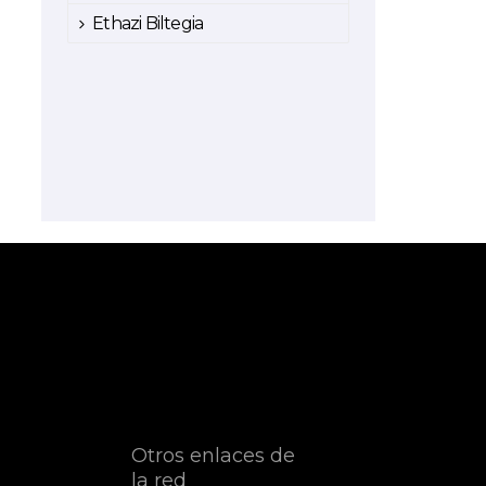
Ethazi Biltegia
Otros enlaces de
la red