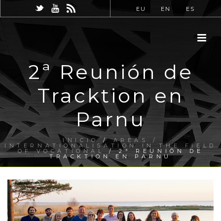
EU
EN
ES
2ª Reunión de
Tracktion en
Parnu
INICIO
/
AREAS /
INTERNATIONALISATION IN THE FIELD
OF VOCATIONAL
/ 2ª REUNIÓN DE
TRACKTION EN PARNU