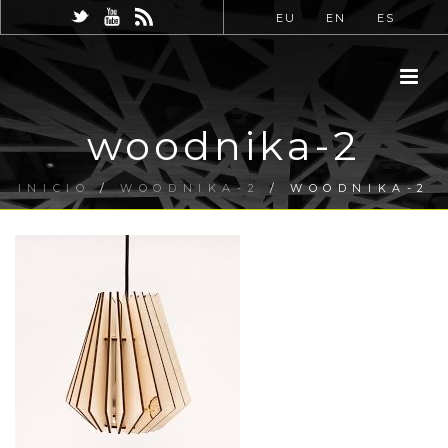
EU
EN
ES
woodnika-2
INICIO
/
WOODNIKA-2
/ WOODNIKA-2