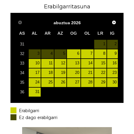
Erabilgarritasuna
abuztua
2026
AS
AL
AR
AZ
OG
OL
LR
IG
1
2
31
3
4
5
6
7
8
9
32
10
11
12
13
14
15
16
33
17
18
19
20
21
22
23
34
24
25
26
27
28
29
30
35
31
36
Erabilgarri
Ez dago erabilgarri