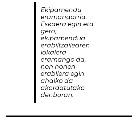
Ekipamendu
eramangarria.
Eskaera egin eta
gero,
ekipamendua
erabiltzailearen
lokalera
eramango da,
non honen
erabilera egin
ahalko da
akordatutako
denboran.