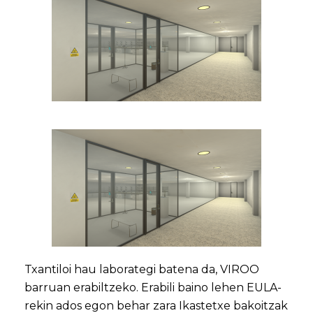
Txantiloi hau laborategi batena da, VIROO
barruan erabiltzeko. Erabili baino lehen EULA-
rekin ados egon behar zara Ikastetxe bakoitzak