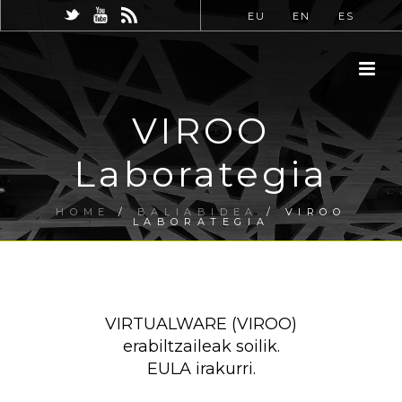
EU
EN
ES
VIROO
Laborategia
HOME
/
BALIABIDEA
/ VIROO
LABORATEGIA
VIRTUALWARE (VIROO)
erabiltzaileak soilik.
EULA irakurri.