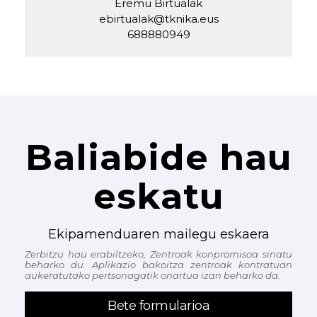
Eremu Birtualak
ebirtualak@tknika.eus
688880949
Baliabide hau
eskatu
Ekipamenduaren mailegu eskaera
Zerbitzu hau erabiltzeko, Zentroak konpromisoa sinatu
beharko du. Aplikazio bakoitza zentroak kontratuan
aukeratutako pertsonagatik onartua izan beharko da.
Bete formularioa