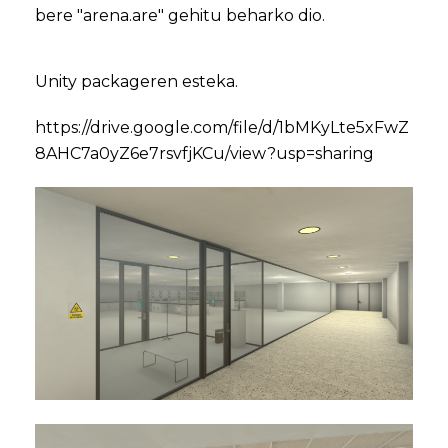
bere "arena.are" gehitu beharko dio.
Unity packageren esteka.
https://drive.google.com/file/d/1bMKyLte5xFwZ
8AHC7a0yZ6e7rsvfjKCu/view?usp=sharing