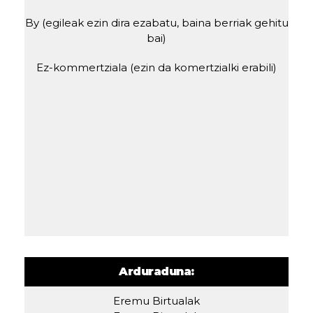
By (egileak ezin dira ezabatu, baina berriak gehitu
bai)
Ez-kommertziala (ezin da komertzialki erabili)
Arduraduna:
Eremu Birtualak