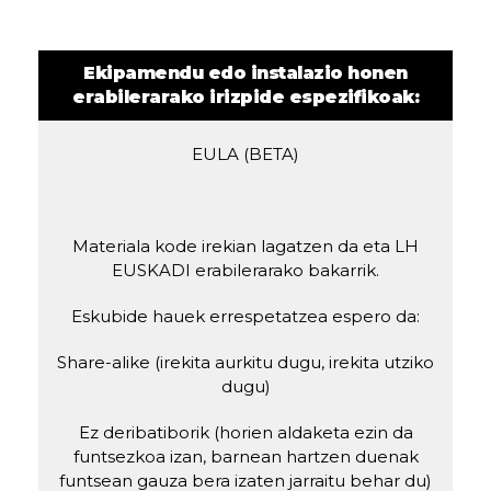
Ekipamendu edo instalazio honen
erabilerarako irizpide espezifikoak:
EULA (BETA)
Materiala kode irekian lagatzen da eta LH
EUSKADI erabilerarako bakarrik.
Eskubide hauek errespetatzea espero da:
Share-alike (irekita aurkitu dugu, irekita utziko
dugu)
Ez deribatiborik (horien aldaketa ezin da
funtsezkoa izan, barnean hartzen duenak
funtsean gauza bera izaten jarraitu behar du)