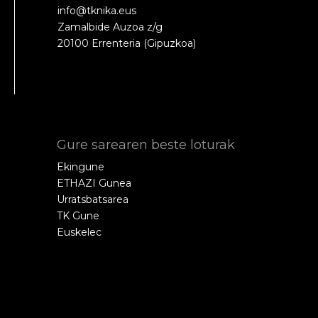
info@tknika.eus
Zamalbide Auzoa z/g
20100 Errenteria (Gipuzkoa)
Gure sarearen beste loturak
Ekingune
ETHAZI Gunea
Urratsbatsarea
TK Gune
Euskelec