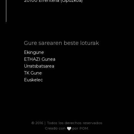
20100 Errenteria (Gipuzkoa)
Gure sarearen beste loturak
Ekingune
ETHAZI Gunea
Urratsbatsarea
TK Gune
Euskelec
© 2016 | Todos los derechos reservados
Creado con
por
POM
.