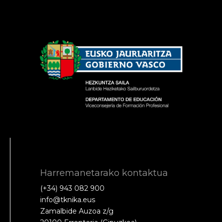
Harremanetarako kontaktua
(+34) 943 082 900
info@tknika.eus
Zamalbide Auzoa z/g