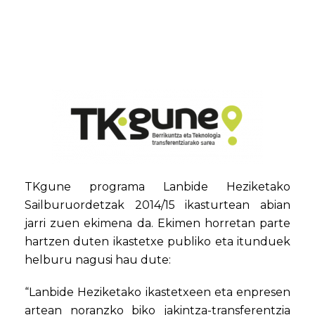
TKgune programa Lanbide Heziketako
Sailburuordetzak 2014/15 ikasturtean abian
jarri zuen ekimena da. Ekimen horretan parte
hartzen duten ikastetxe publiko eta itunduek
helburu nagusi hau dute:
“Lanbide Heziketako ikastetxeen eta enpresen
artean noranzko biko jakintza-transferentzia