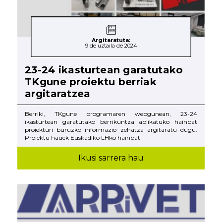
Argitaratuta:
9 de uztaila de 2024
23-24 ikasturtean garatutako
TKgune proiektu berriak
argitaratzea
Berriki, TKgune programaren webgunean, 23-24
ikasturtean garatutako berrikuntza aplikatuko hainbat
proiekturi buruzko informazio zehatza argitaratu dugu.
Proiektu hauek Euskadiko LHko hainbat
Ikusi sarrera hau