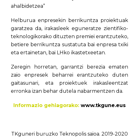
ahalbidetzea”
Helburua enpresekin berrikuntza proiektuak
garatzea da, irakasleek eguneratze zientifiko-
teknologikorako dituzten premiei erantzuteko,
betiere berrikuntza sustatuta bai enpresa txiki
eta ertainetan, bai LHko ikastetxeetan.
Zeregin horretan, garrantzi berezia ematen
zaio enpresek beharrei erantzuteko duten
gaitasunari, eta proiektuek irakasleentzat
erronka izan behar dutela nabarmentzen da.
Informazio gehiagorako:
www.tkgune.eus
TKguneri buruzko Teknopolis saioa. 2019-2020