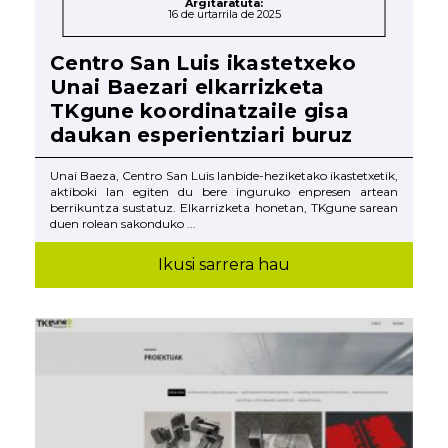
Argitaratuta:
16 de urtarrila de 2025
Centro San Luis ikastetxeko
Unai Baezari elkarrizketa
TKgune koordinatzaile gisa
daukan esperientziari buruz
Unai Baeza, Centro San Luis lanbide-heziketako ikastetxetik,
aktiboki lan egiten du bere inguruko enpresen artean
berrikuntza sustatuz. Elkarrizketa honetan, TKgune sarean
duen rolean sakonduko ...
Ikusi sarrera hau