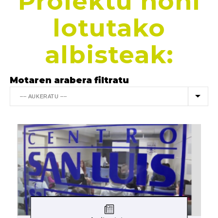
Proiektu honi
lotutako
albisteak:
Motaren arabera filtratu