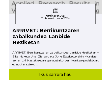
Argitaratuta:
11 de martxoa de 2024
ARRIVET: Berrikuntzaren
zabalkundea Lanbide
Heziketan
ARRIVET: Berrikuntzaren zabalkundea Lanbide Heziketan –
Elkarrizketa Unai Ziarsolo eta Jone Etxebesterekin Munduan
zehar LH ikastetxeetan garatutako berrikuntza-proiektuak
ezagutarazteko ...
Ikusi sarrera hau