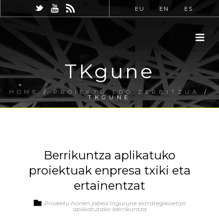
EU
EN
ES
TKgune
HOME
/
PROIEKTU EDO ZERBITZUA
/
TKGUNE
Berrikuntza aplikatuko
proiektuak enpresa txiki eta
ertainentzat
Proiektu honen jabea:Ingurune estrategikoetan
aplikatutako berrikuntza