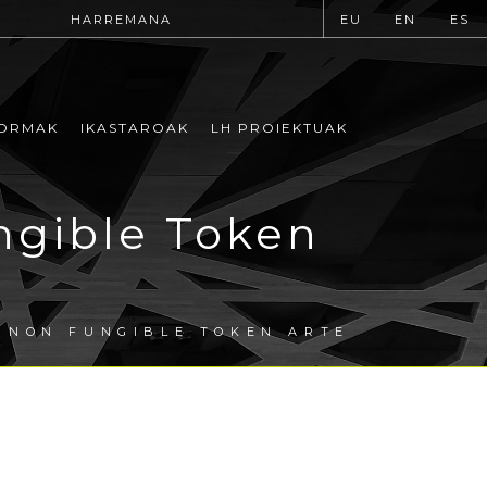
HARREMANA
EU
EN
ES
ORMAK
IKASTAROAK
LH PROIEKTUAK
ngible Token
 NON FUNGIBLE TOKEN ARTE