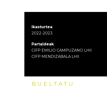
Ikasturtea
:
2022-2023
Partaideak
:
CIFP EMILIO CAMPUZANO LHII
CIFP MENDIZABALA LHII
BUELTATU