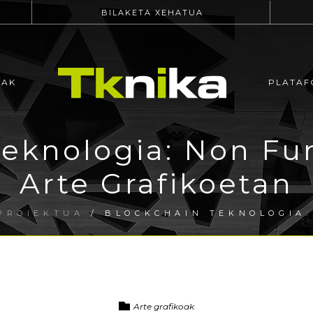
BILAKETA XEHATUA
EAK
PLATAF
teknologia: Non Fu
Arte Grafikoetan
PROIEKTUA
/ BLOCKCHAIN TEKNOLOGIA:
Arte grafikoak