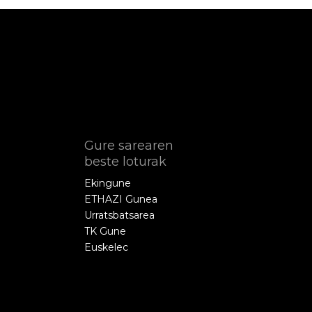
Gure sarearen
beste loturak
Ekingune
ETHAZI Gunea
Urratsbatsarea
TK Gune
Euskelec