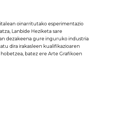
italean oinarritutako esperimentazio
tza, Lanbide Heziketa sare
zan dezakeena gure inguruko industria
atu dira irakasleen kualifikazioaren
 hobetzea, batez ere Arte Grafikoen