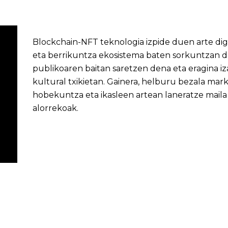
Blockchain-NFT teknologia izpide duen arte dig
eta berrikuntza ekosistema baten sorkuntzan da
publikoaren baitan saretzen dena eta eragina i
kultural txikietan. Gainera, helburu bezala mark
hobekuntza eta ikasleen artean laneratze maila
alorrekoak.