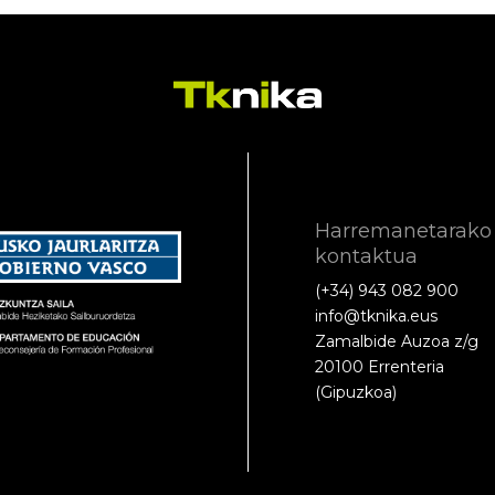
Harremanetarako
kontaktua
(+34) 943 082 900
info@tknika.eus
Zamalbide Auzoa z/g
20100 Errenteria
(Gipuzkoa)