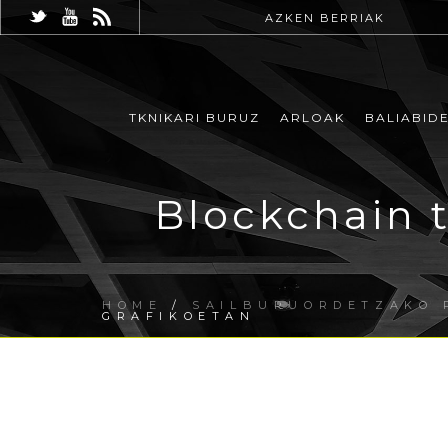
AZKEN BERRIAK
TKNIKARI BURUZ
ARLOAK
BALIABID
Blockchain 
HOME
/
SAILBURUORDETZAKO 
GRAFIKOETAN