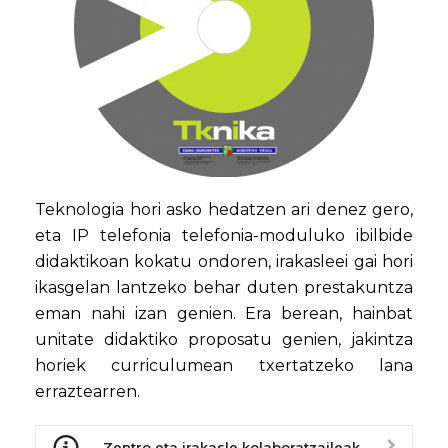
Teknologia hori asko hedatzen ari denez gero,
eta IP telefonia telefonia-moduluko ibilbide
didaktikoan kokatu ondoren, irakasleei gai hori
ikasgelan lantzeko behar duten prestakuntza
eman nahi izan genien. Era berean, hainbat
unitate didaktiko proposatu genien, jakintza
horiek curriculumean txertatzeko lana
erraztearren.
Zentro eta irakasle kolaboratzaileak