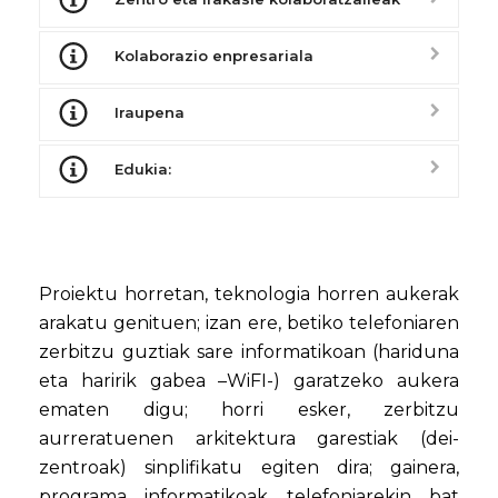
Kolaborazio enpresariala
Iraupena
Edukia:
Proiektu horretan, teknologia horren aukerak
arakatu genituen; izan ere, betiko telefoniaren
zerbitzu guztiak sare informatikoan (hariduna
eta haririk gabea –WiFI-) garatzeko aukera
ematen digu; horri esker, zerbitzu
aurreratuenen arkitektura garestiak (dei-
zentroak) sinplifikatu egiten dira; gainera,
programa informatikoak telefoniarekin bat