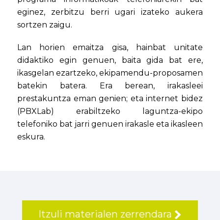
eginez, zerbitzu berri ugari izateko aukera
sortzen zaigu.
Lan horien emaitza gisa, hainbat unitate
didaktiko egin genuen, baita gida bat ere,
ikasgelan ezartzeko, ekipamendu-proposamen
batekin batera. Era berean, irakasleei
prestakuntza eman genien; eta internet bidez
(PBXLab) erabiltzeko laguntza-ekipo
telefoniko bat jarri genuen irakasle eta ikasleen
eskura.
Itzuli materialen zerrendara