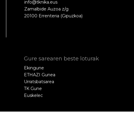
info@tknika.eus
Zamalbide Auzoa z/g
20100 Errenteria (Gipuzkoa)
Gure sarearen beste loturak
Ekingune
ETHAZI Gunea
Urratsbatsarea
TK Gune
Euskelec