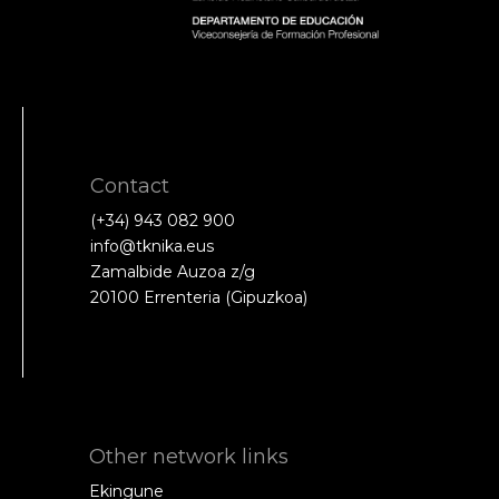
Contact
(+34) 943 082 900
info@tknika.eus
Zamalbide Auzoa z/g
20100 Errenteria (Gipuzkoa)
Other network links
Ekingune