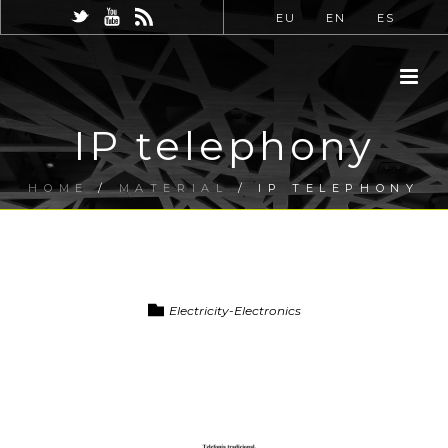
EU
EN
ES
IP telephony
HOME
/
MATERIAL
/ IP TELEPHONY
Electricity-Electronics