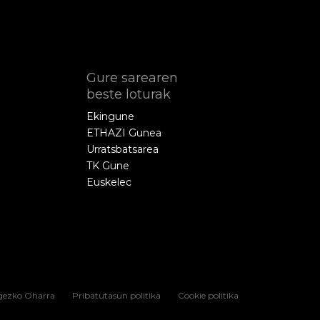
Gure sarearen
beste loturak
Ekingune
ETHAZI Gunea
Urratsbatsarea
TK Gune
Euskelec
gezko Oharra
Pribatutasun politika
Cookie politika