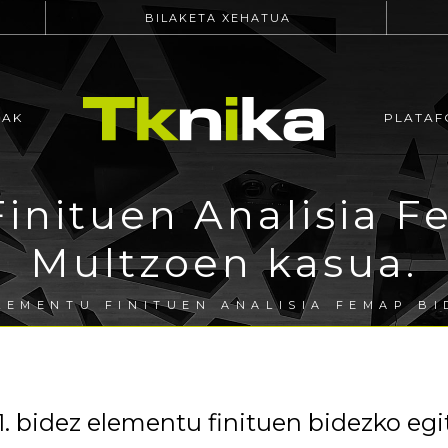
BILAKETA XEHATUA
EAK
PLATAF
inituen Analisia F
Multzoen kasua.
LEMENTU FINITUEN ANALISIA FEMAP BI
bidez elementu finituen bidezko egit