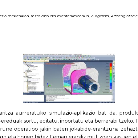
azio mekanikoa, Instalazio eta mantenimendua, Zurgintza, Altzarigintza 
ritza aurreratuko simulazio-aplikazio bat da, prod
-ereduak sortu, editatu, inportatu eta berrerabiltzeko
gurune operatibo jakin baten jokabide-erantzuna zeha
dago eta horien bidez Femap erabiliz multzoen kasuen e