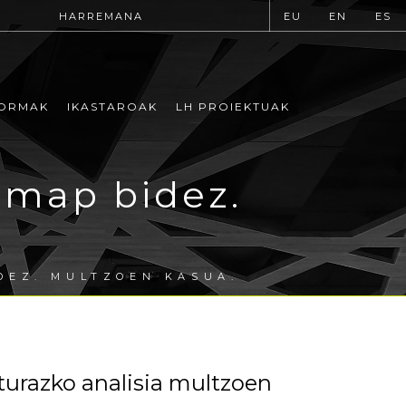
HARREMANA
EU
EN
ES
ORMAK
IKASTAROAK
LH PROIEKTUAK
emap bidez.
DEZ. MULTZOEN KASUA.
urazko analisia multzoen