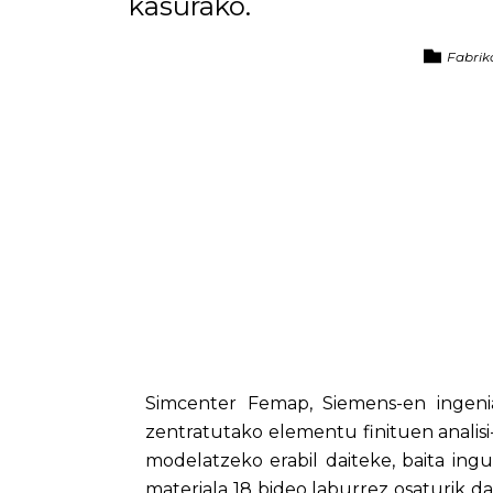
kasurako.
Fabrik
Simcenter Femap, Siemens-en ingenia
zentratutako elementu finituen analisi
modelatzeko erabil daiteke, baita in
materiala 18 bideo laburrez osaturik 