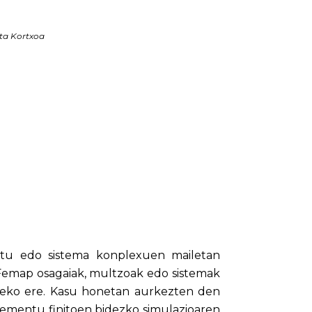
eta Kortxoa
uktu edo sistema konplexuen mailetan
. Femap osagaiak, multzoak edo sistemak
zteko ere. Kasu honetan aurkezten den
lementu finitoen bidezko simulazioaren