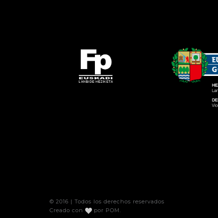
© 2016 | Todos los derechos reservados
Creado con
por
POM
.