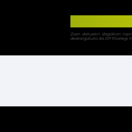
Zuen datuekin dagokion inpr
deskargatuko da ZIP fitxategi 