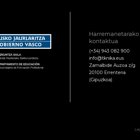
Harremanetarako
kontaktua
(+34) 943 082 900
info@tknika.eus
Zamalbide Auzoa z/g
20100 Errenteria
(Gipuzkoa)
Le