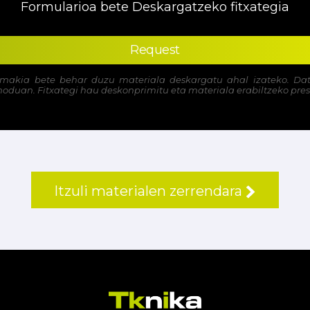
Formularioa bete Deskargatzeko fitxategia
Request
imakia bete behar duzu materiala deskargatu ahal izateko. Dat
moduan. Fitxategi hau deskonprimitu eta materiala erabiltzeko pres
Itzuli materialen zerrendara