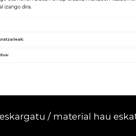
l izango dira.
oratzaileak:
dua:
eskargatu / material hau eska