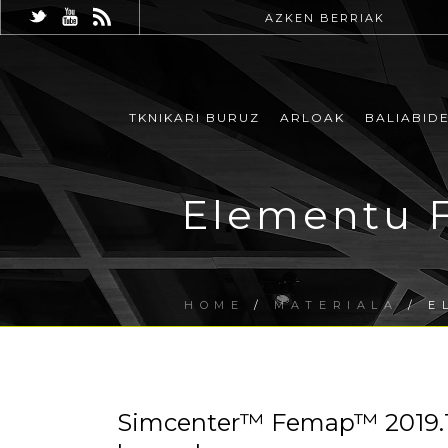
AZKEN BERRIAK
TKNIKARI BURUZ
ARLOAK
BALIABID
Elementu F
HOME
/
MATERIALA
/ E
Simcenter™ Femap™ 2019.1. 