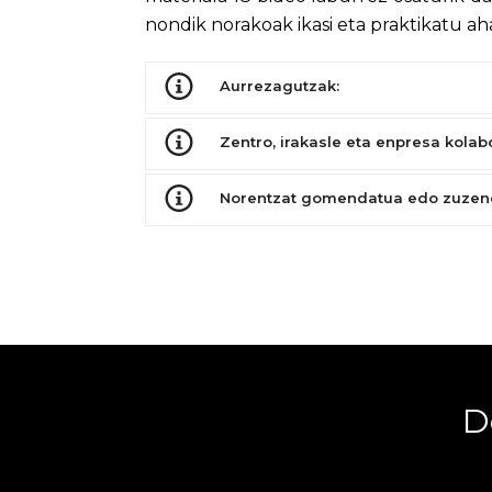
nondik norakoak ikasi eta praktikatu aha
Aurrezagutzak:
Zentro, irakasle eta enpresa kolab
Norentzat gomendatua edo zuzen
D