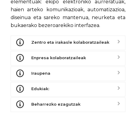
elementuak: ekipo elektroniko aurreratuak,
haien arteko komunikazioak, automatizazioa,
diseinua eta sareko mantenua, neurketa eta
bukaerako bezeroarekiko interfazea.
Zentro eta irakasle kolaboratzaileak
Enpresa kolaboratzaileak
Iraupena
Edukiak:
Beharrezko ezagutzak