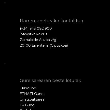
Harremanetarako kontaktua
(+34) 943 082 900
info@tknika.eus
Zamalbide Auzoa z/g
20100 Errenteria (Gipuzkoa)
Gure sarearen beste loturak
Ekingune
ETHAZI Gunea
Urratsbatsarea
TK Gune