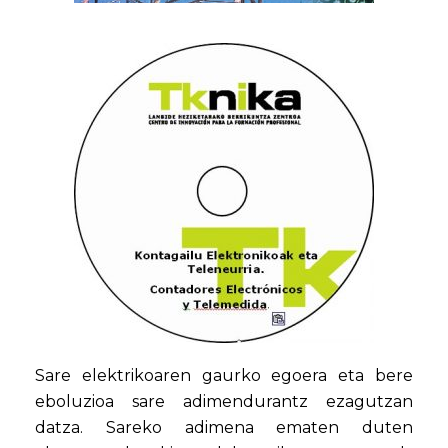
Sare elektrikoaren gaurko egoera eta bere
eboluzioa sare adimendurantz ezagutzan
datza. Sareko adimena ematen duten