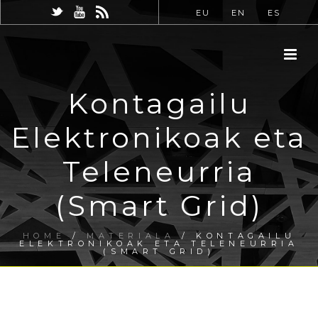
EU
EN
ES
Kontagailu
Elektronikoak eta
Teleneurria
(Smart Grid)
HOME
/
MATERIALA
/ KONTAGAILU
ELEKTRONIKOAK ETA TELENEURRIA
(SMART GRID)