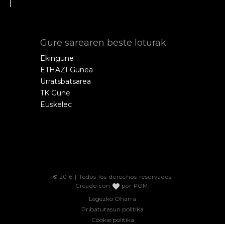
Gure sarearen beste loturak
Ekingune
ETHAZI Gunea
Urratsbatsarea
TK Gune
Euskelec
© 2016 | Todos los derechos reservados
Creado con
por
POM
.
Legezko Oharra
Pribatutasun politika
Cookie politika