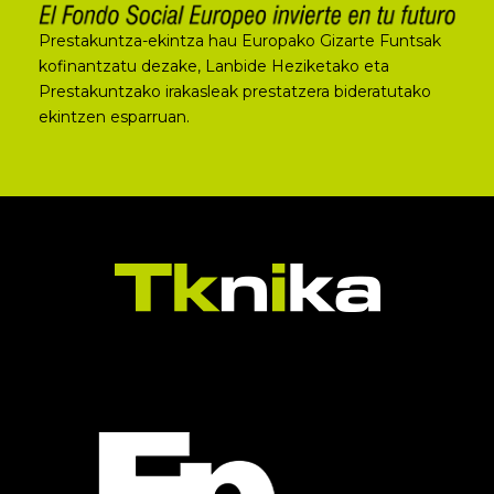
Prestakuntza-ekintza hau Europako Gizarte Funtsak
kofinantzatu dezake, Lanbide Heziketako eta
Prestakuntzako irakasleak prestatzera bideratutako
ekintzen esparruan.