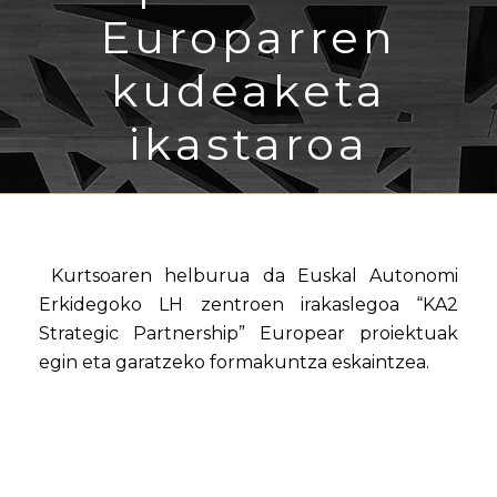
Europarren
kudeaketa
ikastaroa
Kurtsoaren helburua da Euskal Autonomi
Erkidegoko LH zentroen irakaslegoa “KA2
Strategic Partnership” Europear proiektuak
egin eta garatzeko formakuntza eskaintzea.