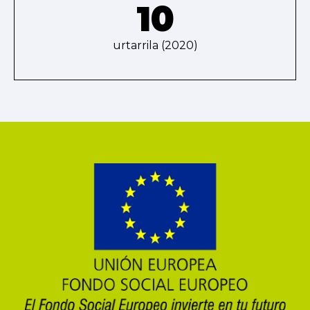
10
urtarrila (2020)