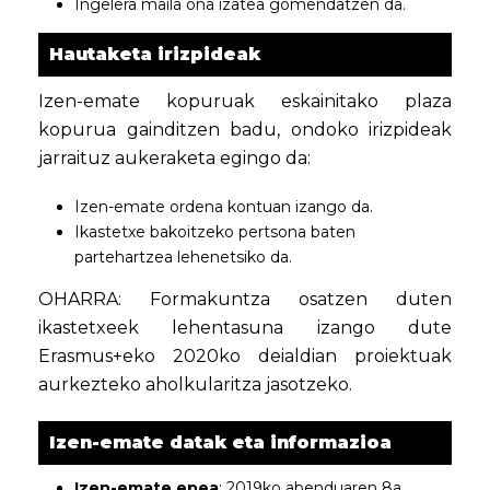
Ingelera maila ona izatea gomendatzen da.
Hautaketa irizpideak
Izen-emate kopuruak eskainitako plaza
kopurua gainditzen badu, ondoko irizpideak
jarraituz aukeraketa egingo da:
Izen-emate ordena kontuan izango da.
Ikastetxe bakoitzeko pertsona baten
partehartzea lehenetsiko da.
OHARRA: Formakuntza osatzen duten
ikastetxeek lehentasuna izango dute
Erasmus+eko 2020ko deialdian proiektuak
aurkezteko aholkularitza jasotzeko.
Izen-emate datak eta informazioa
Izen-emate epea
: 2019ko abenduaren 8a.