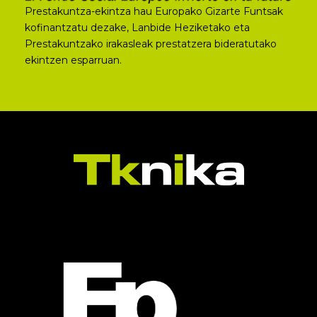
Prestakuntza-ekintza hau Europako Gizarte Funtsak
kofinantzatu dezake, Lanbide Heziketako eta
Prestakuntzako irakasleak prestatzera bideratutako
ekintzen esparruan.