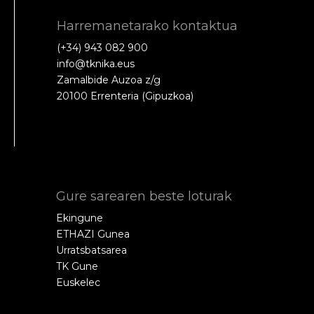
Harremanetarako kontaktua
(+34) 943 082 900
info@tknika.eus
Zamalbide Auzoa z/g
20100 Errenteria (Gipuzkoa)
Gure sarearen beste loturak
Ekingune
ETHAZI Gunea
Urratsbatsarea
TK Gune
Euskelec