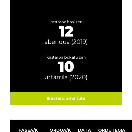
Ikastaroa hasi zen:
12
abendua (2019)
Ikastaroa bukatu zen:
10
urtarrila (2020)
Ikastaro amaituta
FASEA/K
ORDUA/K
DATA
ORDUTEGIA