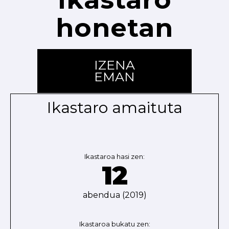
honetan
IZENA
EMAN
Ikastaro amaituta
Ikastaroa hasi zen:
12
abendua (2019)
Ikastaroa bukatu zen: