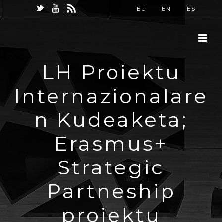
EU
EN
ES
LH Proiektu
Internazionalare
n Kudeaketa;
Erasmus+
Strategic
Partneship
proiektu