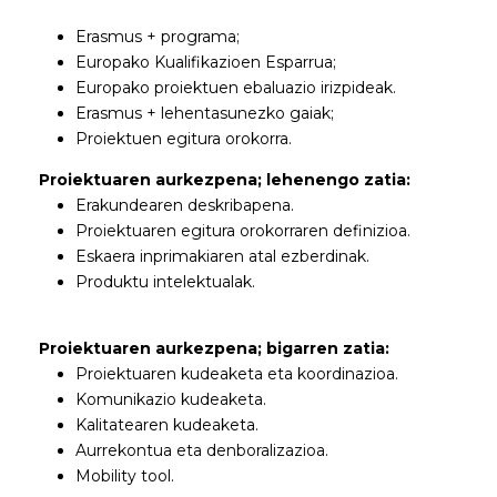
Erasmus + programa;
Europako Kualifikazioen Esparrua;
Europako proiektuen ebaluazio irizpideak.
Erasmus + lehentasunezko gaiak;
Proiektuen egitura orokorra.
Proiektuaren aurkezpena; lehenengo zatia:
Erakundearen deskribapena.
Proiektuaren egitura orokorraren definizioa.
Eskaera inprimakiaren atal ezberdinak.
Produktu intelektualak.
Proiektuaren aurkezpena; bigarren zatia:
Proiektuaren kudeaketa eta koordinazioa.
Komunikazio kudeaketa.
Kalitatearen kudeaketa.
Aurrekontua eta denboralizazioa.
Mobility tool.