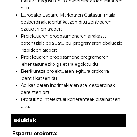
Ekintza nagusi mota desberdinak identifikatzen
ditu.
Europako Esparru Markoaren Gaitasun maila
desberdinak identifikatzen ditu zentroaren
ezaugarrien arabera.
Proiektuaren proposamenaren arrakasta
potentziala ebaluatu du, programaren ebaluazio
irizpideen arabera.
Proiektuaren proposamena programaren
lehentasunezko gaietara egokitu du.
Berrikuntza proiektuaren egitura orokorra
identifikatzen du.
Aplikazioaren inprimakiaren atal desberdinak
bereizten ditu.
Produkzio intelektual koherenteak diseinatzen
ditu.
Edukiak
Esparru orokorra: