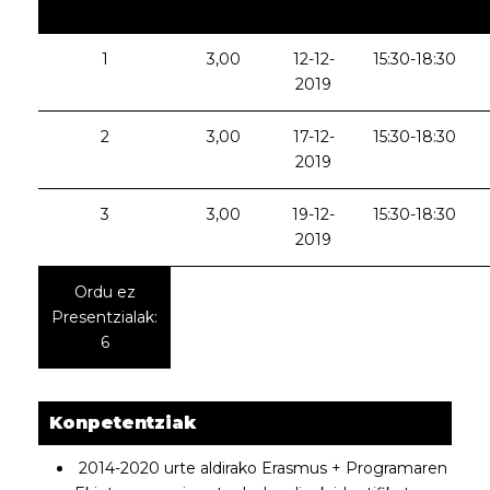
1
3,00
12-12-
15:30-18:30
2019
2
3,00
17-12-
15:30-18:30
2019
3
3,00
19-12-
15:30-18:30
2019
Ordu ez
Presentzialak:
6
Konpetentziak
2014-2020 urte aldirako Erasmus + Programaren