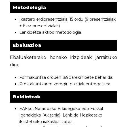
Metodologia
Ikastaro erdipresentziala. 15 ordu (9 presentzialak
+ 6 ez-presentzialak)
Lankidetza aktibo metodologia
Ebaluazioa
Ebaluaketarako honako irizpideak jarraituko
dira:
Formakuntza orduen %90arekin bete behar da.
Prestakuntzaren zeregin guztiak entregatzea.
Baldintzak
EAEko, Nafarroako Erkidegoko edo Euskal
Iparraldeko (Akitania) Lanbide Heziketako
ikastetxeko irakaslea izatea.