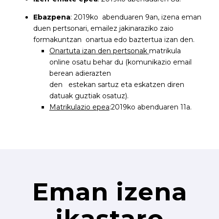
Ebazpena
: 2019ko abenduaren 9an, izena eman
duen pertsonari, emailez jakinaraziko zaio
formakuntzan onartua edo baztertua izan den.
Onartuta izan den pertsonak
matrikula
online osatu behar du (komunikazio email
berean adierazten
den estekan sartuz eta eskatzen diren
datuak guztiak osatuz).
Matrikulazio epea
:2019ko abenduaren 11a.
Eman izena
ikastaro