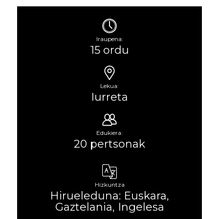
Iraupena:
15 ordu
Lekua:
Iurreta
Edukiera:
20 pertsonak
Hizkuntza
Hirueleduna: Euskara,
Gaztelania, Ingelesa