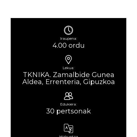
Iraupena:
4.00 ordu
Lekua:
TKNIKA. Zamalbide Gunea
Aldea, Errenteria, Gipuzkoa
Edukiera:
30 pertsonak
Hizkuntza