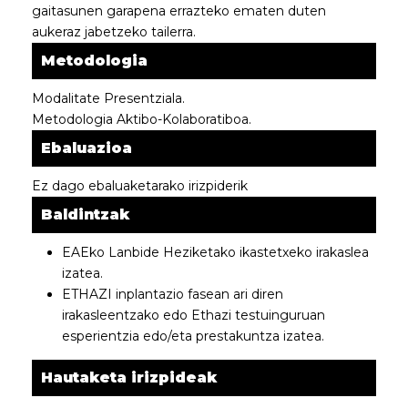
gaitasunen garapena errazteko ematen duten
aukeraz jabetzeko tailerra.
Metodologia
Modalitate Presentziala.
Metodologia Aktibo-Kolaboratiboa.
Ebaluazioa
Ez dago ebaluaketarako irizpiderik
Baldintzak
EAEko Lanbide Heziketako ikastetxeko irakaslea
izatea.
ETHAZI inplantazio fasean ari diren
irakasleentzako edo Ethazi testuinguruan
esperientzia edo/eta prestakuntza izatea.
Hautaketa irizpideak