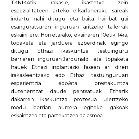
TKNIKAtik irakasle, ikastetxe zein
espezialitateen arteko elkarlanerako sareak
indartu nahi ditugu eta baita hainbat gai
esanguratsuren inguruan aritzeko tailerrak
eskaini ere. Horretarako, ekainaren 10etik 14ra,
topaketa eta jarduera ezberdinak egingo
ditugu Ethazi ikaskuntza testuinguru
berriaren inguruan.Jardunaldi eta topaketa
hauek Ethazi inplantazio fasean ari diren
irakasleentzako edo Ethazi testuinguruan
esperientzia edo/eta prestakuntza
dutenentzat daude pentsatuak. Ethazik
dakarren ikaskuntza prozesua ulertzeko
modu berrian aurrera egiteko gakoak
eskaintzea eta partekatzea da asmoa.