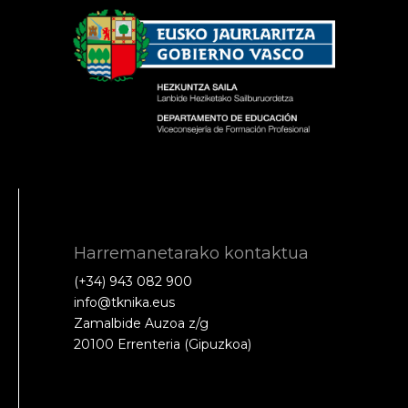
Harremanetarako kontaktua
(+34) 943 082 900
info@tknika.eus
Zamalbide Auzoa z/g
20100 Errenteria (Gipuzkoa)