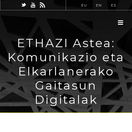
EU
EN
ES
ETHAZI Astea:
Komunikazio eta
Elkarlanerako
Gaitasun
Digitalak