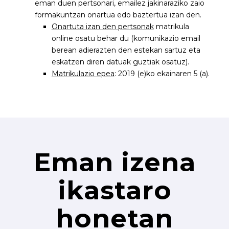
eman duen pertsonari, emailez jakinaraziko zaio
formakuntzan onartua edo baztertua izan den.
Onartuta izan den pertsonak
matrikula
online osatu behar du (komunikazio email
berean adierazten den estekan sartuz eta
eskatzen diren datuak guztiak osatuz).
Matrikulazio epea
: 2019 (e)ko ekainaren 5 (a).
Eman izena
ikastaro
honetan