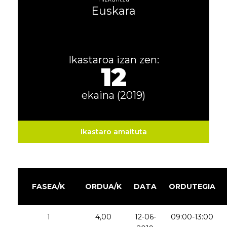
Euskara
Ikastaroa izan zen:
12
ekaina (2019)
Ikastaro amaituta
FASEA/K
ORDUA/K
DATA
ORDUTEGIA
1
4,00
12-06-
09:00-13:00