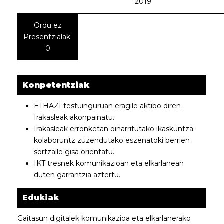
2019
Ordu ez
Presentzialak:
0
Konpetentziak
ETHAZI testuinguruan eragile aktibo diren
Irakasleak akonpainatu.
Irakasleak erronketan oinarritutako ikaskuntza
kolaboruntz zuzendutako eszenatoki berrien
sortzaile gisa orientatu.
IKT tresnek komunikazioan eta elkarlanean
duten garrantzia aztertu.
Edukiak
Gaitasun digitalek komunikazioa eta elkarlanerako