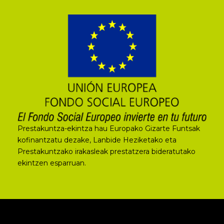
Prestakuntza-ekintza hau Europako Gizarte Funtsak
kofinantzatu dezake, Lanbide Heziketako eta
Prestakuntzako irakasleak prestatzera bideratutako
ekintzen esparruan.