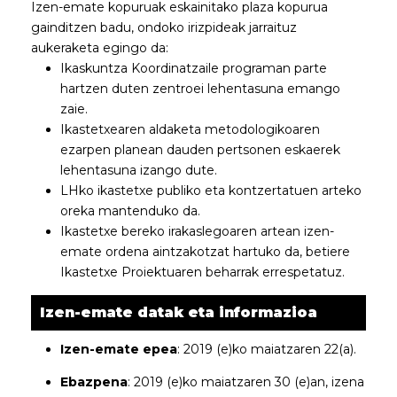
Izen-emate kopuruak eskainitako plaza kopurua
gainditzen badu, ondoko irizpideak jarraituz
aukeraketa egingo da:
Ikaskuntza Koordinatzaile programan parte
hartzen duten zentroei lehentasuna emango
zaie.
Ikastetxearen aldaketa metodologikoaren
ezarpen planean dauden pertsonen eskaerek
lehentasuna izango dute.
LHko ikastetxe publiko eta kontzertatuen arteko
oreka mantenduko da.
Ikastetxe bereko irakaslegoaren artean izen-
emate ordena aintzakotzat hartuko da, betiere
Ikastetxe Proiektuaren beharrak errespetatuz.
Izen-emate datak eta informazioa
Izen-emate epea
: 2019 (e)ko maiatzaren 22(a).
Ebazpena
: 2019 (e)ko maiatzaren 30 (e)an, izena