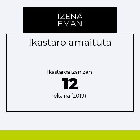
IZENA
EMAN
Ikastaro amaituta
Ikastaroa izan zen:
12
ekaina (2019)