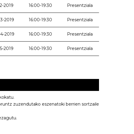
2-2019
16:00-19:30
Presentziala
3-2019
16:00-19:30
Presentziala
4-2019
16:00-19:30
Presentziala
5-2019
16:00-19:30
Presentziala
kokatu.
oruntz zuzendutako eszenatoki berrien sortzaile
ezagutu.