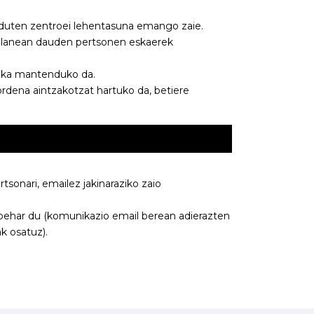
 duten zentroei lehentasuna emango zaie.
planean dauden pertsonen eskaerek
reka mantenduko da.
rdena aintzakotzat hartuko da, betiere
tsonari, emailez jakinaraziko zaio
 behar du (komunikazio email berean adierazten
k osatuz).