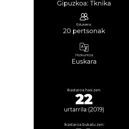
Gipuzkoa: Tknika
Edukiera:
20 pertsonak
Hizkuntza
Euskara
Ikastaroa hasi zen:
22
urtarrila (2019)
Ikastaroa bukatu zen: