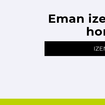
Eman ize
ho
IZ