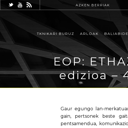
AZKEN BERRIAK
TKNIKARI BURUZ
ARLOAK
BALIABID
EOP: ETHAZ
edizioa – 
Gaur egungo lan-merkatuan 
gain, pertsonek beste gai
pentsamendua, komunikazior