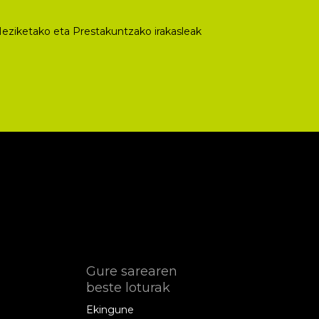
eziketako eta Prestakuntzako irakasleak
Gure sarearen
beste loturak
Ekingune