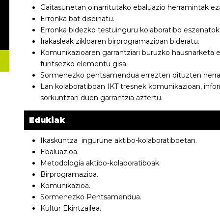
Gaitasunetan oinarritutako ebaluazio herramintak ez
Erronka bat diseinatu.
Erronka bidezko testuinguru kolaboratibo eszenatoki 
Irakasleak zikloaren birprogramazioan bideratu.
Komunikazioaren garrantziari buruzko hausnarketa e
funtsezko elementu gisa.
Sormenezko pentsamendua errezten dituzten herrami
Lan kolaboratiboan IKT tresnek komunikazioan, infor
sorkuntzan duen garrantzia aztertu.
Edukiak
Ikaskuntza ingurune aktibo-kolaboratiboetan.
Ebaluazioa.
Metodologia aktibo-kolaboratiboak.
Birprogramazioa.
Komunikazioa.
Sormenezko Pentsamendua.
Kultur Ekintzailea.