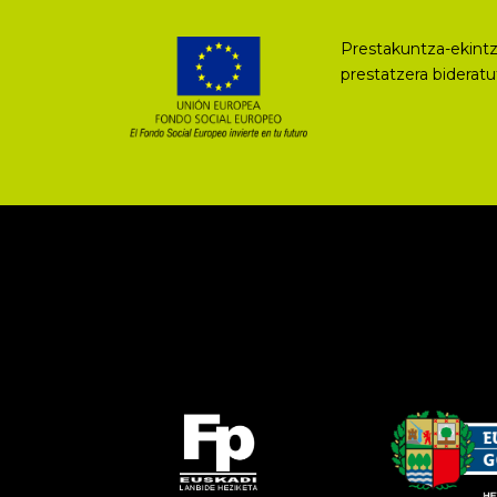
Prestakuntza-ekintz
prestatzera biderat