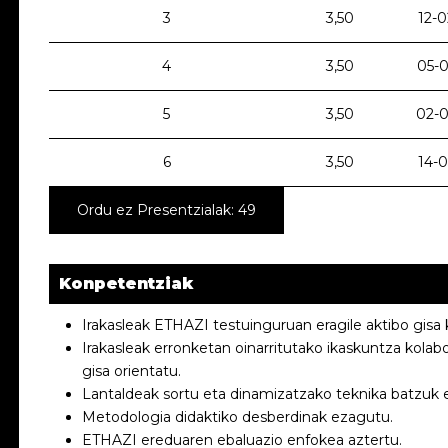
3
3,50
12-0
4
3,50
05-0
5
3,50
02-0
6
3,50
14-0
Ordu ez Presentzialak: 49
Konpetentziak
Irakasleak ETHAZI testuinguruan eragile aktibo gisa 
Irakasleak erronketan oinarritutako ikaskuntza kolab
gisa orientatu.
Lantaldeak sortu eta dinamizatzako teknika batzuk 
Metodologia didaktiko desberdinak ezagutu.
ETHAZI ereduaren ebaluazio enfokea aztertu.