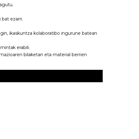
agutu.
bat ezarri.
gin, ikaskuntza kolaboratibo ingurune batean
ntak erabili.
mazioaren bilaketan eta material berrien