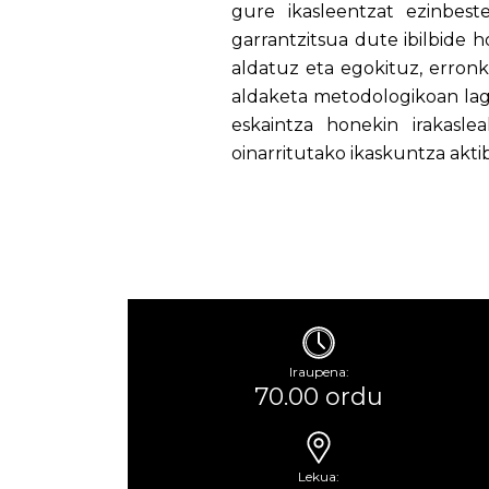
gure ikasleentzat ezinbest
garrantzitsua dute ibilbide h
aldatuz eta egokituz, erronke
aldaketa metodologikoan lag
eskaintza honekin irakasl
oinarritutako ikaskuntza akti
Iraupena:
70.00 ordu
Lekua: