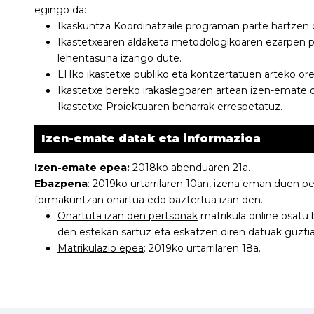
egingo da:
Ikaskuntza Koordinatzaile programan parte hartzen
Ikastetxearen aldaketa metodologikoaren ezarpen 
lehentasuna izango dute.
LHko ikastetxe publiko eta kontzertatuen arteko o
Ikastetxe bereko irakaslegoaren artean izen-emate o
Ikastetxe Proiektuaren beharrak errespetatuz.
Izen-emate datak eta informazioa
Izen-emate epea:
2018ko abenduaren 21a.
Ebazpena
: 2019ko urtarrilaren 10an, izena eman duen per
formakuntzan onartua edo baztertua izan den.
Onartuta izan den pertsonak
matrikula online osatu
den estekan sartuz eta eskatzen diren datuak guztia
Matrikulazio epea
: 2019ko urtarrilaren 18a.