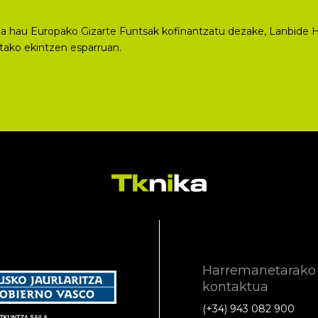
a hau Europako Gizarte Funtsak kofinantzatu dezake, Lanbide H
utako ekintzen esparruan.
Harremanetarako
kontaktua
(+34) 943 082 900