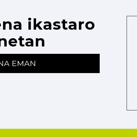
na ikastaro
netan
ENA EMAN