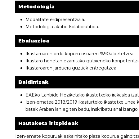
Metodologia
Modalitate erdipresentziala.
Metodologia aktibo-kolaboratiboa.
Ebaluazioa
Ikastaroaren ordu kopuru osoaren %90a betetzea
Ikastaro honetan ezarritako gutxieneko konpetentzia 
Ikastaroaren jarduera guztiak entregatzea
Baldintzak
EAEko Lanbide Heziketako ikastetxeko irakaslea izat
Izen-ematea 2018/2019 ikasturteko ikastetxe unea k
batek Araban lan egiten badu, inskribatu ahal izango 
Hautaketa irizpideak
Izen-emate kopuruak eskainitako plaza kopurua gainditze