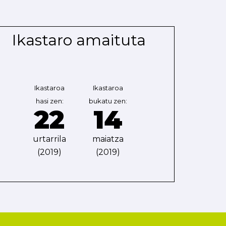
Ikastaro amaituta
Ikastaroa
Ikastaroa
hasi zen:
bukatu zen:
22
14
urtarrila
maiatza
(2019)
(2019)