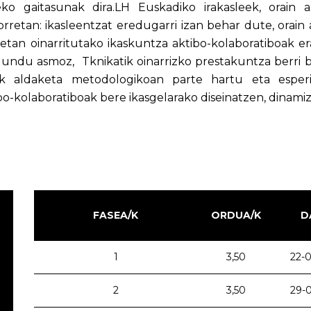
eko gaitasunak dira.LH Euskadiko irakasleek, orain 
orretan: ikasleentzat eredugarri izan behar dute, orain
tan oinarritutako ikaskuntza aktibo-kolaboratiboak erab
undu asmoz, Tknikatik oinarrizko prestakuntza berri b
eak aldaketa metodologikoan parte hartu eta espe
bo-kolaboratiboak bere ikasgelarako diseinatzen, dinami
FASEA/K
ORDUA/K
D
1
3,50
22-0
2
3,50
29-0