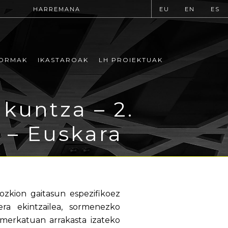
HARREMANA
EU
EN
ES
ORMAK
IKASTAROAK
LH PROIEKTUAK
kuntza – 2.
a – Euskara
zkion gaitasun espezifikoez
ra ekintzailea, sormenezko
merkatuan arrakasta izateko