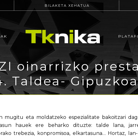
BILAKETA XEHATUA
EAK
PLATAF
I oinarrizko presta
4. Taldea- Gipuzko
mugitu eta moldatzeko espezialitate bakoitzari dago
tasun hauek ere beharko dituzte: talde lana, jarre
ako trebezia, konpromisoa, elkartasuna… Hortaz, lan-