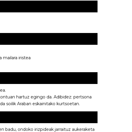
mailara iristea
ea.
ontuan hartuz egingo da. Adibidez: pertsona
da soilik Araban eskainitako kurtsoetan.
n badu, ondoko irizpideak jarraituz aukeraketa