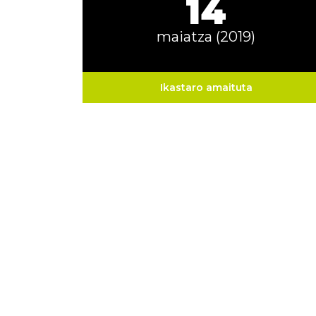
14
maiatza (2019)
Ikastaro amaituta